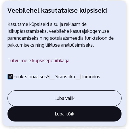
Luxador.ee
Veebilehel kasutatakse küpsiseid
Liige aastast
2018
Kasutame küpsiseid sisu ja reklaamide
Ilu ja tervis
isikupärastamiseks, veebilehe kasutajakogemuse
parendamiseks ning sotsiaalsmeedia funktsioonide
pakkumiseks ning liikluse analüüsimiseks.
Tutvu meie küpsisepoliitikaga
Funktsionaalsus*
Statistika
Turundus
Mactabeauty.com
Luba valik
Liige aastast
2018
Luba kõik
Ilu ja tervis