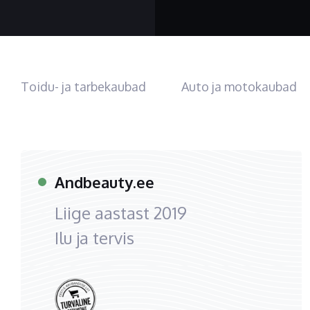
Toidu- ja tarbekaubad
Auto ja motokaubad
Andbeauty.ee
Liige aastast
2019
Ilu ja tervis