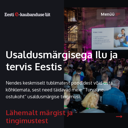
Menüü
Usaldusmärgisega Ilu ja
tervis Eestis
Nendes keskmiselt tublimatest poodidest võid osta
kõhklemata, sest need täidavad meie “Turvaline
ostukoht” usaldusmärgise tingimusi.
Lähemalt märgist ja
tingimustest