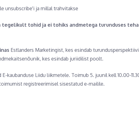
le unsubscribe'i ja millal trahvitakse
 tegelikult tohid ja ei tohiks andmetega turunduses teha
inas
Estlanders Marketingist, kes esindab turundusperspektiivi
ekaitsenõunik, kes esindab juriidilist poolt.
E-kaubanduse Liidu liikmetele. Toimub 5. juunil kell 10.00-11.
toimumist registreerimisel sisestatud e-mailile.