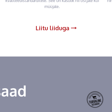
kvaliteedistandarditele. See on kasulik nii ostjale kui
ni
müüjale.
Liitu liiduga
saad