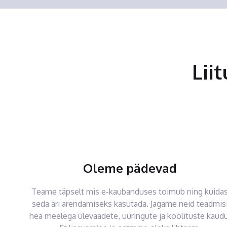
Lii
Oleme pädevad
Teame täpselt mis e-kaubanduses toimub ning kuida
seda äri arendamiseks kasutada. Jagame neid teadmis
hea meelega ülevaadete, uuringute ja koolituste kaudu