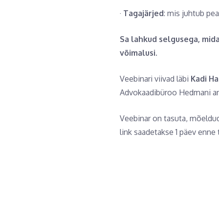
·
Tagajärje
d
: mis juhtub pea
Sa lahkud selgusega, mida
võimalusi.
Veebinari viivad läbi
Kadi Ha
Advokaadibüroo Hedmani andm
Veebinar on tasuta, mõeldud 
link saadetakse 1 päev enne 