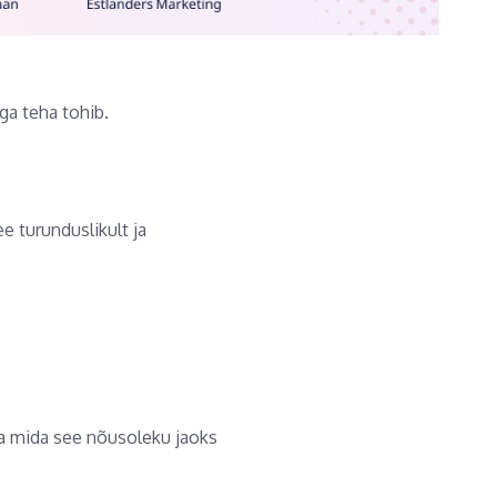
ga teha tohib.
e turunduslikult ja
 ja mida see nõusoleku jaoks