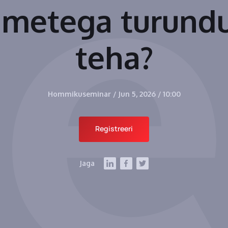
metega turund
teha?
Hommikuseminar
/
Jun 5, 2026
/
10:00
Registreeri
Jaga