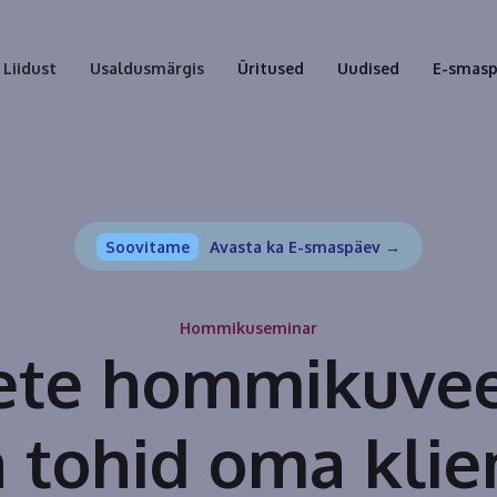
Liidust
Usaldusmärgis
Üritused
Uudised
E-smas
Soovitame
Avasta ka E-smaspäev →
Hommikuseminar
ete hommikuvee
 tohid oma klie