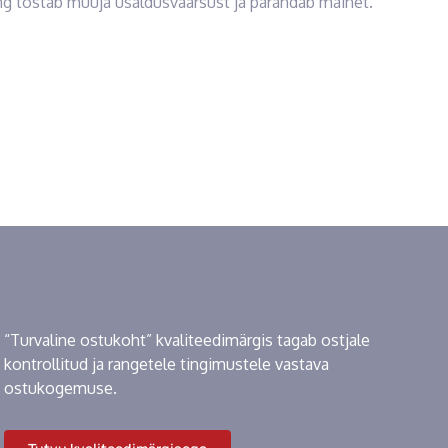
ng tõstab müüja usaldusväärsust ja parandab mainet.
“Turvaline ostukoht” kvaliteedimärgis tagab ostjale
kontrollitud ja rangetele tingimustele vastava
ostukogemuse.