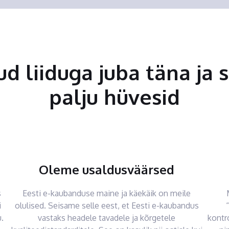
tud liiduga juba täna ja 
palju hüvesid
Oleme usaldusväärsed
s
Eesti e-kaubanduse maine ja käekäik on meile
i
olulised. Seisame selle eest, et Eesti e-kaubandus
.
vastaks headele tavadele ja kõrgetele
kontr