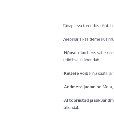
Tänapäeva turundus töötab a
Veebinaris käsitleme küsimus
·
Nõusolekud
: mis vahe on 
juriidiliselt tähendab
·
Kellele võib
kirju saata ja 
·
Andmete jagamine
Meta, 
·
AI tööriistad ja isikuand
tähendab