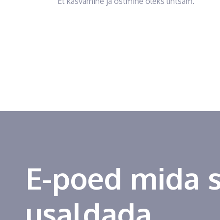
Et kasvamine ja ostmine oleks lihtsam.
E-poed mida 
usaldada.