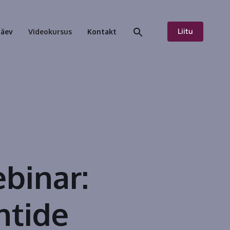
Liitu
päev
Videokursus
Kontakt
binar:
ntide