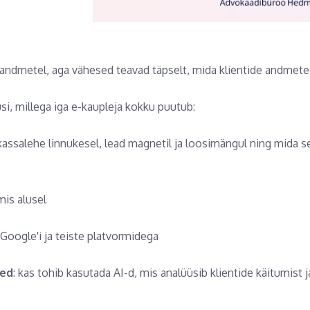
ndmetel, aga vähesed teavad täpselt, mida klientide andmete
i, millega iga e-kaupleja kokku puutub:
kassalehe linnukesel, lead magnetil ja loosimängul ning mida se
mis alusel
Google'i ja teiste platvormidega
med
: kas tohib kasutada AI-d, mis analüüsib klientide käitumist