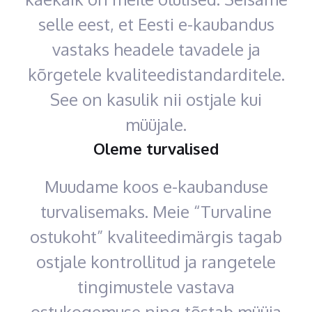
selle eest, et Eesti e-kaubandus
vastaks headele tavadele ja
kõrgetele kvaliteedistandarditele.
See on kasulik nii ostjale kui
müüjale.
Oleme turvalised
Muudame koos e-kaubanduse
turvalisemaks. Meie “Turvaline
ostukoht” kvaliteedimärgis tagab
ostjale kontrollitud ja rangetele
tingimustele vastava
ostukogemuse ning tõstab müüja