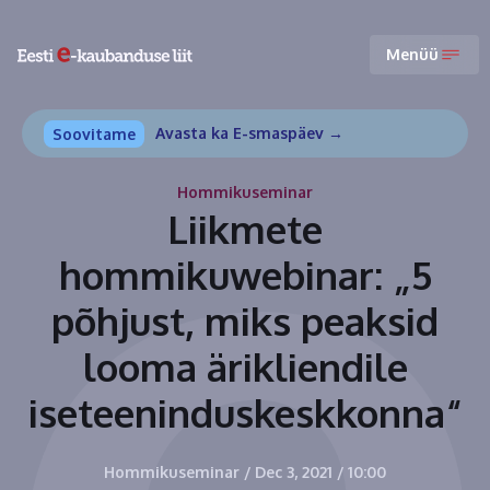
Menüü
Avasta ka E-smaspäev →
Soovitame
Hommikuseminar
Liikmete
hommikuwebinar: „5
põhjust, miks peaksid
looma ärikliendile
iseteeninduskeskkonna“
Hommikuseminar
/
Dec 3, 2021
/
10:00