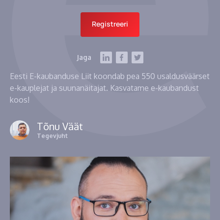
Registreeri
Jaga
Eesti E-kaubanduse Liit koondab pea 550 usaldusväärset
e-kauplejat ja suunanäitajat. Kasvatame e-kaubandust
koos!
Tõnu Väät
Tegevjuht