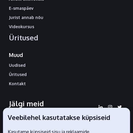
E-smaspäev
Jurist annab nõu
Videokursus
Üritused
Muud
Uudised
Üritused
Kontakt
Jälgi meid
sotsiaalmeedias
Veebilehel kasutatakse küpsiseid
Kasutame küpsiseid sisu ja reklaamide