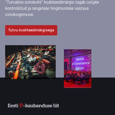
“Turvaline ostukoht” kvaliteedimärgis tagab ostjale
kontrollitud ja rangetele tingimustele vastava
ostukogemuse.
Tutvu kvaliteedimärgisega