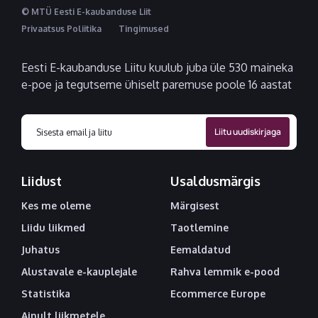
© MTÜ Eesti E-kaubanduse Liit
Privaatsus Poliitika
Tingimused
Eesti E-kaubanduse Liitu kuulub juba üle 530 maineka
e-poe ja tegutseme ühiselt paremuse poole 16 aastat
Liidust
Usaldusmärgis
Kes me oleme
Märgisest
Liidu liikmed
Taotlemine
Juhatus
Eemaldatud
Alustavale e-kauplejale
Rahva lemmik e-pood
Statistika
Ecommerce Europe
Ainult liikmetele