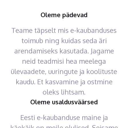
Oleme pädevad
Teame täpselt mis e-kaubanduses
toimub ning kuidas seda äri
arendamiseks kasutada. Jagame
neid teadmisi hea meelega
ülevaadete, uuringute ja koolituste
kaudu. Et kasvamine ja ostmine
oleks lihtsam.
Oleme usaldusväärsed
Eesti e-kaubanduse maine ja
käekäik on meile olulised. Seisame