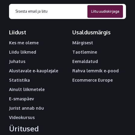
Liidust
Usaldusmärgis
Kes me oleme
Märgisest
Liidu liikmed
Taotlemine
Juhatus
Eemaldatud
Alustavale e-kauplejale
Rahva lemmik e-pood
Statistika
Ecommerce Europe
Ainult liikmetele
E-smaspäev
Jurist annab nõu
Videokursus
Üritused