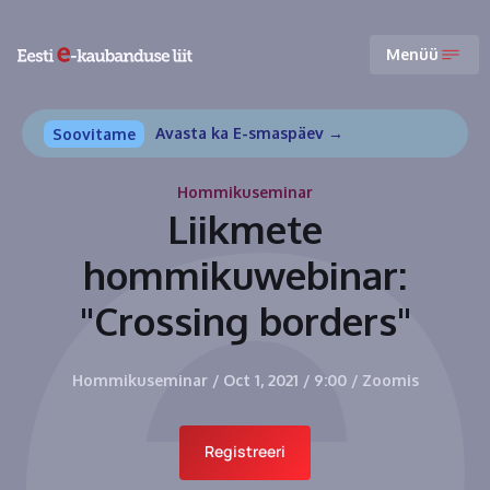
Menüü
Avasta ka E-smaspäev →
Soovitame
Hommikuseminar
Liikmete
hommikuwebinar:
"Crossing borders"
Hommikuseminar
/
Oct 1, 2021
/
9:00
/
Zoomis
Registreeri