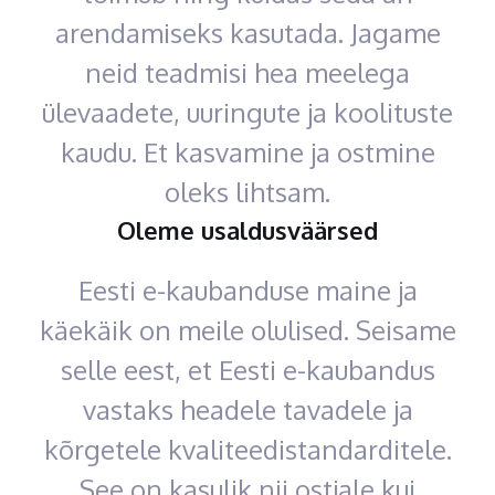
arendamiseks kasutada. Jagame
neid teadmisi hea meelega
ülevaadete, uuringute ja koolituste
kaudu. Et kasvamine ja ostmine
oleks lihtsam.
Oleme usaldusväärsed
Eesti e-kaubanduse maine ja
käekäik on meile olulised. Seisame
selle eest, et Eesti e-kaubandus
vastaks headele tavadele ja
kõrgetele kvaliteedistandarditele.
See on kasulik nii ostjale kui