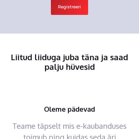
Registreeri
Liitud liiduga juba täna ja saad
palju hüvesid
Oleme pädevad
Teame täpselt mis e-kaubanduses
toimub ning kuidas seda äri