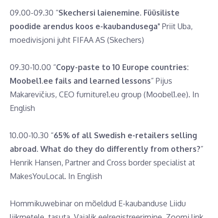
09.00-09.30 “
Skechersi laienemine. Füüsiliste
poodide arendus koos e-kaubandusega
" Priit Uba,
moedivisjoni juht FIFAA AS (Skechers)
09.30-10.00 “
Copy-paste to 10 Europe countries:
Moobel1.ee fails and learned lessons
” Pijus
Makarevičius, CEO furniture1.eu group (Moobel1.ee). In
English
10.00-10.30 “
65% of all Swedish e-retailers selling
abroad. What do they do differently from others?
”
Henrik Hansen, Partner and Cross border specialist at
MakesYouLocal. In English
Hommikuwebinar on mõeldud E-kaubanduse Liidu
liikmetele, tasuta. Vajalik eelregistreerimine. Zoomi link