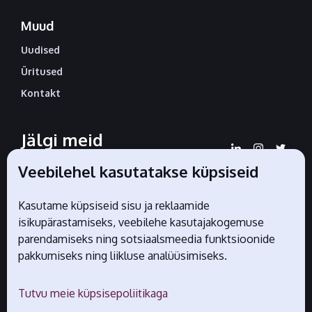
Muud
Uudised
Üritused
Kontakt
Jälgi meid
sotsiaalmeedias
Veebilehel kasutatakse küpsiseid
Kasutame küpsiseid sisu ja reklaamide
isikupärastamiseks, veebilehe kasutajakogemuse
Liidu ametlikud partnerid
parendamiseks ning sotsiaalsmeedia funktsioonide
pakkumiseks ning liikluse analüüsimiseks.
Tutvu meie küpsisepoliitikaga