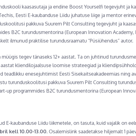
nduskooli kaasasutaja ja endine Boost Yourselfi tegevjuht ja k
chis, Eesti E-kaubanduse Liidu juhatuse liige ja mentor erinev
uskoolitusi pakkuva Suurem Pilt Consulting tegevjuht ja kaasas
mides B2C turundusmentorina (European Innovation Academy, K
rskelt ilmunud praktilise turundusraamatu “Püsiühendus” autor.
 müügis tegev tänaseks 12+ aastat. Ta on juhtinud turundusm
 aastat kliendilojaalsuse loomise strateegiad ja kliendipsühho
d teadlikku enesejuhtimist Eesti Sisekaitseakadeemias ning a
astu turunduskoolitusi pakkuva Suurem Pilt Consulting turundus
 start-up programmides B2C turundusmentorina (European Innov
-kaubanduse Liidu liikmetele, on tasuta, kuid vajalik on eel
ril kell 10.00-13.00
. Osalemislink saadetakse hiljemalt 1 pä