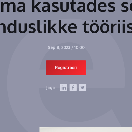
ma kasutades s
duslikke töörii
Sep 8, 2023
/
10:00
Registreeri
Jaga