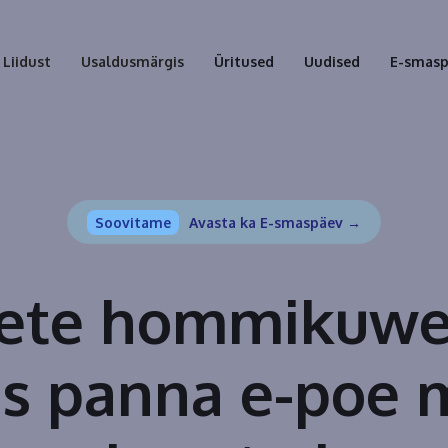
Liidust
Usaldusmärgis
Üritused
Uudised
E-smas
Soovitame
Avasta ka E-smaspäev →
ete hommikuwe
as panna e-poe 