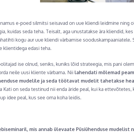
enamus e-poed silmitsi seisavad on uue kliendi leidmine ning 
a, kuidas seda teha. Teisalt, aga unustatakse ära kliendid, kes
ahatihti kogu aur uue kliendi värbamise sooduskampaaniatele. 
 klientidega edasi teha.
olitajad ise olnud, seniks, kuniks lõid strateegia, mis pani ole
rda neile uusi kliente värbama. Nii
lahendati mõlemad peam
ühenduse mudelile ja seda töötavat mudelit tahetakse he
a Kati on seda testinud nii enda äride peal, kui ka ettevõtetes
t-up idee peal, kus see oma koha leidis.
biseminaril, mis annab ülevaate Püsiühenduse mudelist n