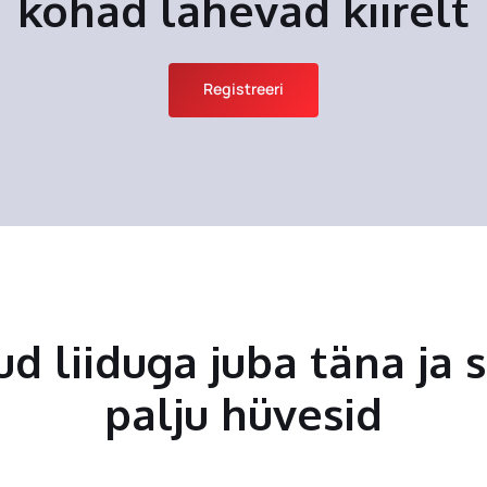
kohad lähevad kiirelt
Registreeri
tud liiduga juba täna ja 
palju hüvesid