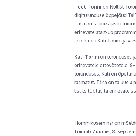
Teet Torim
on Nullist Turu
digiturunduse õppejõud TalTe
Täna on ta uue ajastu turund
erinevate start-up program
äripartneri Kati Torimiga vä
Kati Torim
on turunduses ja
erinevatele ettevõtetele 8+
turunduses. Kati on õpetanu
raamatut. Täna on ta uue aj
lisaks töötab ta erinevate
Hommikuseminar on mõeldud E
toimub Zoomis, 8. septemb