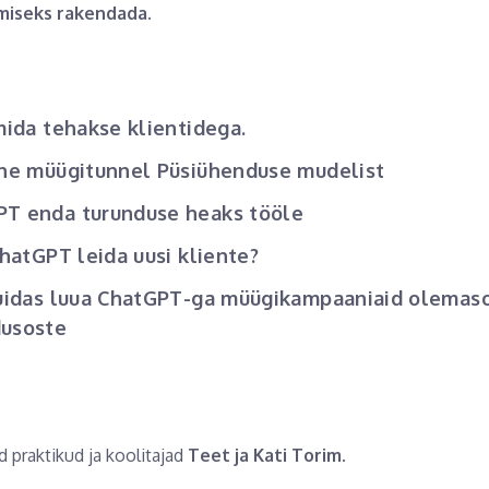
miseks rakendada.
mida tehakse klientidega.
ine müügitunnel Püsiühenduse mudelist
PT enda turunduse heaks tööle
ChatGPT leida uusi kliente?
kuidas luua ChatGPT-ga müügikampaaniaid olemaso
dusoste
 praktikud ja koolitajad
Teet ja Kati Torim
.