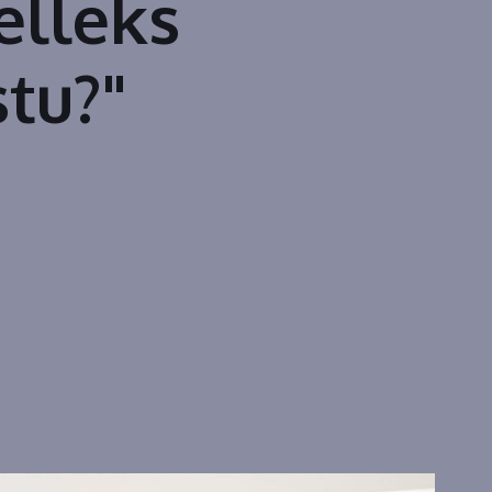
elleks
stu?"