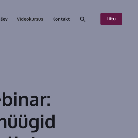
Liitu
päev
Videokursus
Kontakt
binar:
müügid