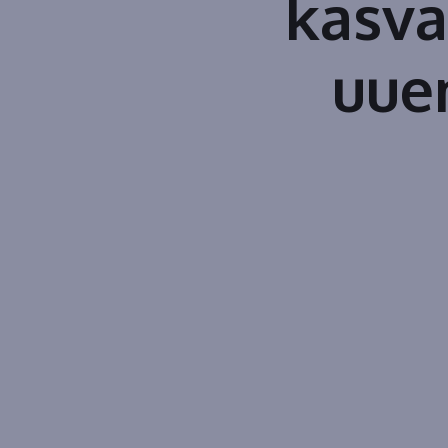
kasva
uuen