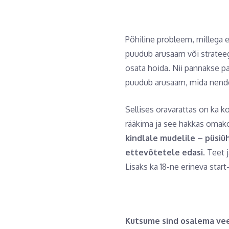
Põhiline probleem, millega 
puudub arusaam või strateegi
osata hoida. Nii pannakse p
puudub arusaam, mida nende
Sellises oravarattas on ka ko
rääkima ja see hakkas omako
kindlale mudelile – püsi
ettevõtetele edasi.
Teet j
Lisaks ka 18-ne erineva star
Kutsume sind osalema vee