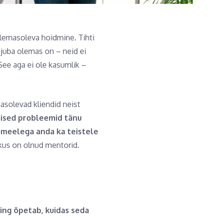
olemasoleva hoidmine. Tihti
 juba olemas on – neid ei
See aga ei ole kasumlik –
masolevad kliendid neist
ised probleemid tänu
ameelega anda ka teistele
, kus on olnud mentorid.
ing õpetab, kuidas seda