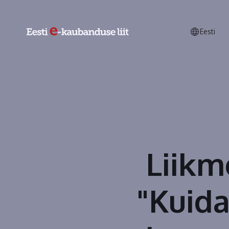
Eesti
Liikm
"Kuid