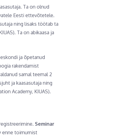
aasasutaja. Ta on olnud
atele Eesti ettevõtetele.
utaja ning lisaks töötab ta
IUAS). Ta on abikaasa ja
eeskondi ja õpetanud
loogia rakendamist
valdanud samal teemal 2
juht ja kaasasutaja ning
ation Academy, KIUAS).
registreerimine.
Seminar
ev enne toimumist