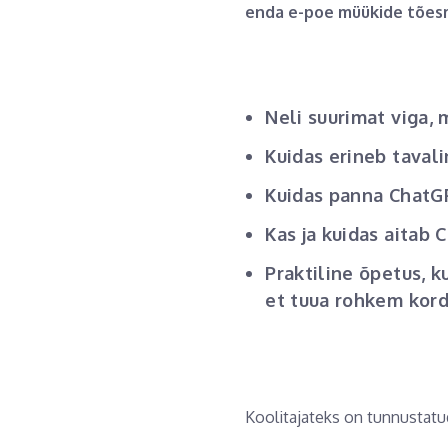
enda e-poe müükide tões
Neli suurimat viga, 
Kuidas erineb taval
Kuidas panna ChatG
Kas ja kuidas aitab 
Praktiline õpetus, 
et tuua rohkem kor
Koolitajateks on tunnustatud