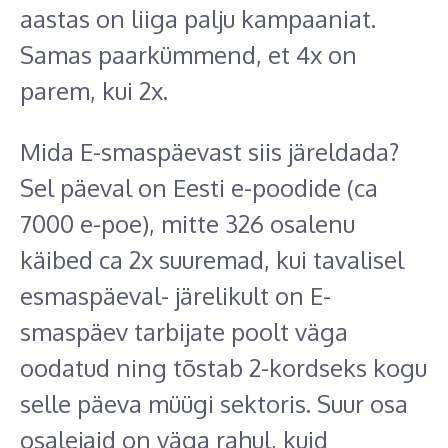
aastas on liiga palju kampaaniat.
Samas paarkümmend, et 4x on
parem, kui 2x.
Mida E-smaspäevast siis järeldada?
Sel päeval on Eesti e-poodide (ca
7000 e-poe), mitte 326 osalenu
käibed ca 2x suuremad, kui tavalisel
esmaspäeval- järelikult on E-
smaspäev tarbijate poolt väga
oodatud ning tõstab 2-kordseks kogu
selle päeva müügi sektoris. Suur osa
osalejaid on väga rahul, kuid