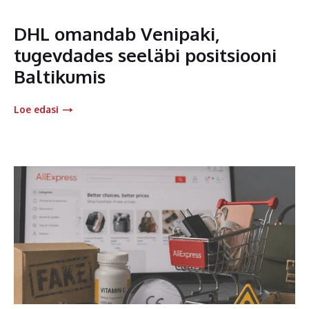
DHL omandab Venipaki,
tugevdades seeläbi positsiooni
Baltikumis
Loe edasi