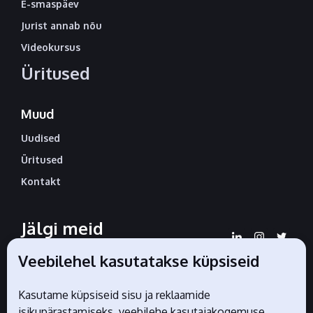
E-smaspäev
Jurist annab nõu
Videokursus
Üritused
Muud
Uudised
Üritused
Kontakt
Jälgi meid
sotsiaalmeedias
Veebilehel kasutatakse küpsiseid
Kasutame küpsiseid sisu ja reklaamide
isikupärastamiseks, veebilehe kasutajakogemuse