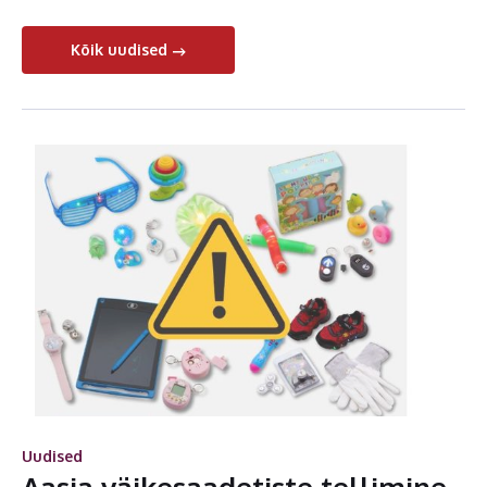
Kõik uudised
Uudised
Aasia väikesaadetiste tellimine