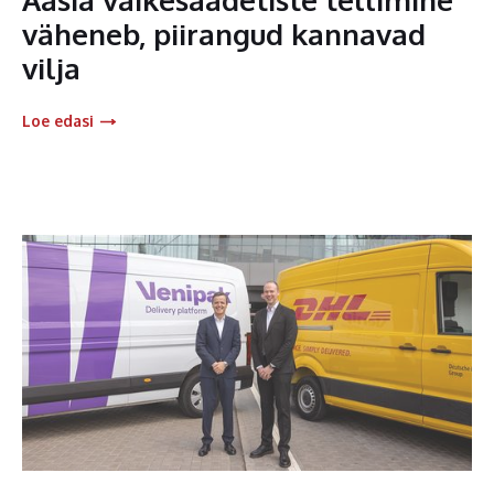
väheneb, piirangud kannavad
vilja
Loe edasi