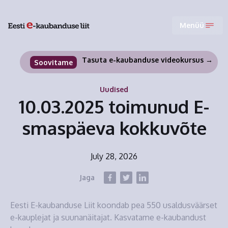
Menüü
Tasuta e-kaubanduse videokursus →
Soovitame
Uudised
10.03.2025 toimunud E-
smaspäeva kokkuvõte
July 28, 2026
Jaga
Eesti E-kaubanduse Liit koondab pea 550 usaldusväärset
e-kauplejat ja suunanäitajat. Kasvatame e-kaubandust