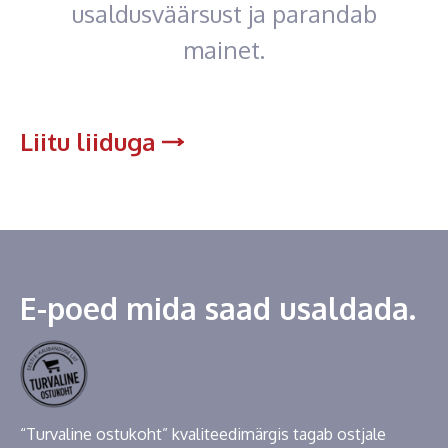
usaldusväärsust ja parandab
mainet.
Liitu liiduga
E-poed mida saad usaldada.
“Turvaline ostukoht” kvaliteedimärgis tagab ostjale