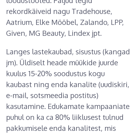
loodustooted. Paljud tegid
rekordkäiveid nagu Tradehouse,
Aatrium, Elke Mööbel, Zalando, LPP,
Given, MG Beauty, Lindex jpt.
Langes lastekaubad, sisustus (kangad
jm). Üldiselt heade müükide juurde
kuulus 15-20% soodustus kogu
kaubast ning enda kanalite (uudiskiri,
e-mail, sotsmeedia postitus)
kasutamine. Edukamate kampaaniate
puhul on ka ca 80% liiklusest tulnud
pakkumisele enda kanalitest, mis