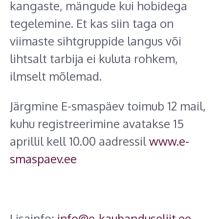
kangaste, mängude kui hobidega
tegelemine. Et kas siin taga on
viimaste sihtgruppide langus või
lihtsalt tarbija ei kuluta rohkem,
ilmselt mõlemad.
Järgmine E-smaspäev toimub 12 mail,
kuhu registreerimine avatakse 15
aprillil kell 10.00 aadressil
www.e-
smaspaev.ee
Lisainfo:
info@e-kaubanduseliit.ee