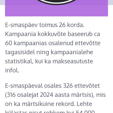
E-smaspäev toimus 26 korda.
Kampaania kokkuvõte baseerub ca
60 kampaanias osalenud ettevõtte
tagasisidel ning kampaanialehe
statistikal, kui ka makseasutuste
infol.
E-smaspäeval osales 326 ettevõtet
(316 osalejat 2024 aasta märtsis), mis
on ka märtsikuine rekord. Lehte
külastas pisut rohkem kui 54 000