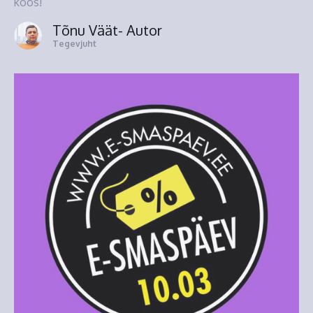
koos!
Tõnu Väät
- Autor
Tegevjuht