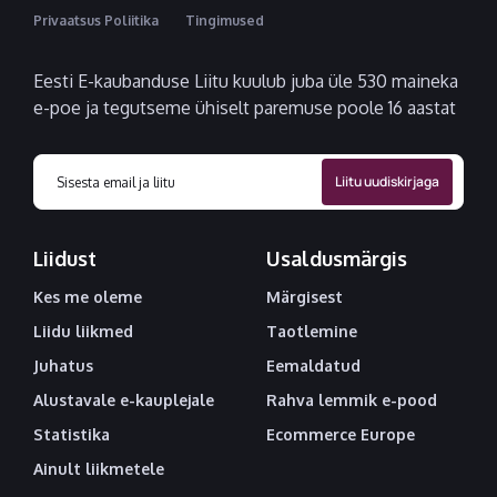
Privaatsus Poliitika
Tingimused
Eesti E-kaubanduse Liitu kuulub juba üle 530 maineka
e-poe ja tegutseme ühiselt paremuse poole 16 aastat
Liidust
Usaldusmärgis
Kes me oleme
Märgisest
Liidu liikmed
Taotlemine
Juhatus
Eemaldatud
Alustavale e-kauplejale
Rahva lemmik e-pood
Statistika
Ecommerce Europe
Ainult liikmetele