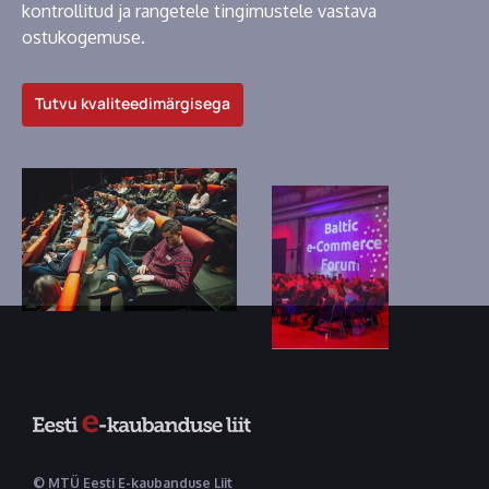
kontrollitud ja rangetele tingimustele vastava
ostukogemuse.
Tutvu kvaliteedimärgisega
© MTÜ Eesti E-kaubanduse Liit