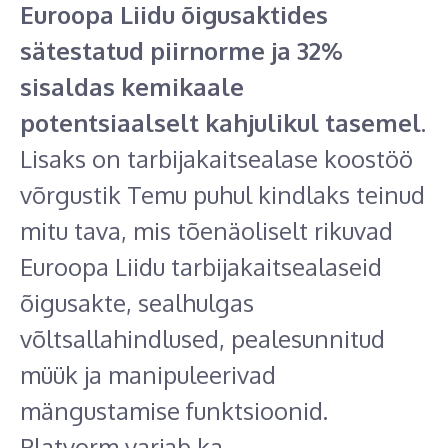
Euroopa Liidu õigusaktides
sätestatud piirnorme ja 32%
sisaldas kemikaale
potentsiaalselt kahjulikul tasemel
.
Lisaks on tarbijakaitsealase koostöö
võrgustik Temu puhul kindlaks teinud
mitu tava, mis tõenäoliselt rikuvad
Euroopa Liidu tarbijakaitsealaseid
õigusakte, sealhulgas
võltsallahindlused, pealesunnitud
müük ja manipuleerivad
mängustamise funktsioonid.
Platvorm varjab ka