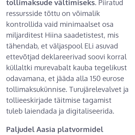
tollimaksude vältimiseks
. Piiratud
ressursside tõttu on võimalik
kontrollida vaid minimaalset osa
miljarditest Hiina saadetistest, mis
tähendab, et väljaspool ELi asuvad
ettevõtjad deklareerivad soovi korral
küllaltki murevabalt kauba tegelikust
odavamana, et jääda alla 150 eurose
tollimaksukünnise. Turujärelevalvet ja
tollieeskirjade täitmise tagamist
tuleb laiendada ja digitaliseerida.
Paljudel Aasia platvormidel