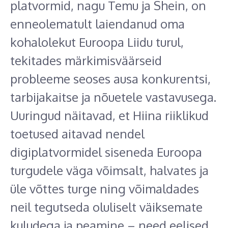
platvormid, nagu Temu ja Shein, on
enneolematult laiendanud oma
kohalolekut Euroopa Liidu turul,
tekitades märkimisväärseid
probleeme seoses ausa konkurentsi,
tarbijakaitse ja nõuetele vastavusega.
Uuringud näitavad, et Hiina riiklikud
toetused aitavad nendel
digiplatvormidel siseneda Euroopa
turgudele väga võimsalt, halvates ja
üle võttes turge ning võimaldades
neil tegutseda oluliselt väiksemate
kuludega ja peamine – need eelised