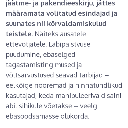
jäätme- ja pakendieeskirju, jättes
määramata volitatud esindajad ja
suunates nii kõrvaldamiskulud
teistele
. Näiteks ausatele
ettevõtjatele. Läbipaistvuse
puudumine, ebaselged
tagastamistingimused ja
võltsarvustused seavad tarbijad –
eelkõige nooremad ja hinnatundlikud
kasutajad, keda manipuleeriva disaini
abil sihikule võetakse – veelgi
ebasoodsamasse olukorda.