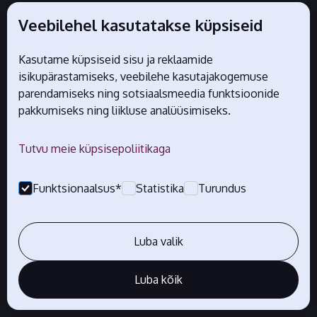
Üritused
Veebilehel kasutatakse küpsiseid
Kontakt
Kasutame küpsiseid sisu ja reklaamide
Jälgi meid
isikupärastamiseks, veebilehe kasutajakogemuse
sotsiaalmeedias
parendamiseks ning sotsiaalsmeedia funktsioonide
pakkumiseks ning liikluse analüüsimiseks.
Tutvu meie küpsisepoliitikaga
Liidu ametlikud partnerid
Funktsionaalsus*
Statistika
Turundus
Luba valik
Luba kõik