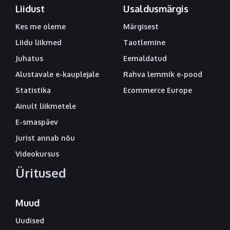
Liidust
Usaldusmärgis
Kes me oleme
Märgisest
Liidu liikmed
Taotlemine
Juhatus
Eemaldatud
Alustavale e-kauplejale
Rahva lemmik e-pood
Statistika
Ecommerce Europe
Ainult liikmetele
E-smaspäev
Jurist annab nõu
Videokursus
Üritused
Muud
Uudised