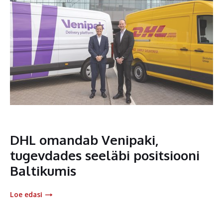
DHL omandab Venipaki,
tugevdades seeläbi positsiooni
Baltikumis
Loe edasi