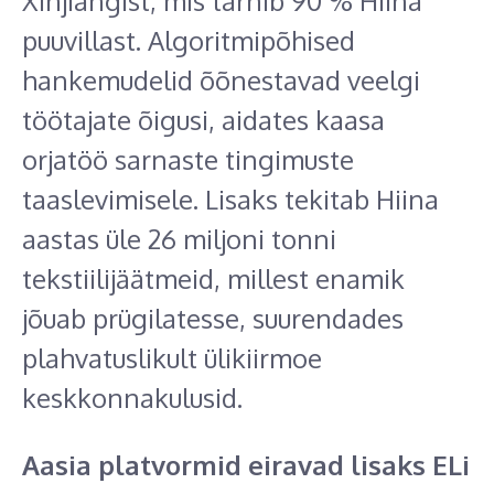
Xinjiangist, mis tarnib 90 % Hiina
puuvillast. Algoritmipõhised
hankemudelid õõnestavad veelgi
töötajate õigusi, aidates kaasa
orjatöö sarnaste tingimuste
taaslevimisele. Lisaks tekitab Hiina
aastas üle 26 miljoni tonni
tekstiilijäätmeid, millest enamik
jõuab prügilatesse, suurendades
plahvatuslikult ülikiirmoe
keskkonnakulusid.
Aasia platvormid eiravad lisaks ELi