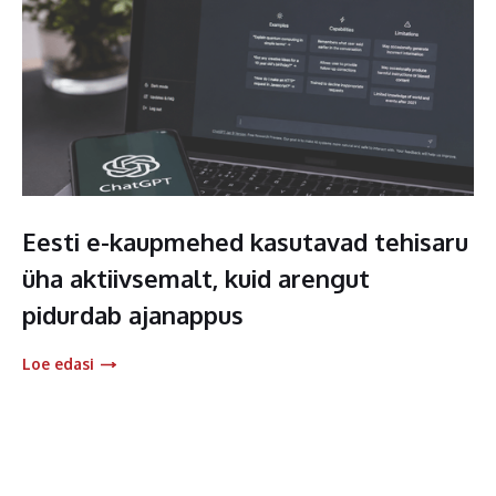
Eesti e-kaupmehed kasutavad tehisaru
üha aktiivsemalt, kuid arengut
pidurdab ajanappus
Loe edasi