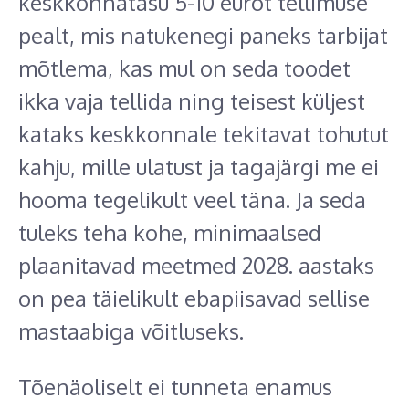
keskkonnatasu 5-10 eurot tellimuse
pealt, mis natukenegi paneks tarbijat
mõtlema, kas mul on seda toodet
ikka vaja tellida ning teisest küljest
kataks keskkonnale tekitavat tohutut
kahju, mille ulatust ja tagajärgi me ei
hooma tegelikult veel täna. Ja seda
tuleks teha kohe, minimaalsed
plaanitavad meetmed 2028. aastaks
on pea täielikult ebapiisavad sellise
mastaabiga võitluseks.
Tõenäoliselt ei tunneta enamus