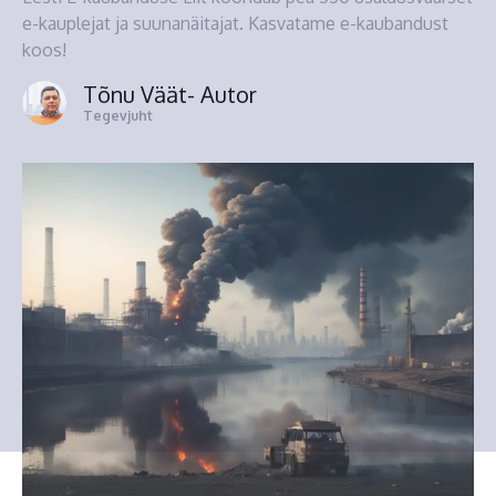
e-kauplejat ja suunanäitajat. Kasvatame e-kaubandust
koos!
Tõnu Väät
- Autor
Tegevjuht