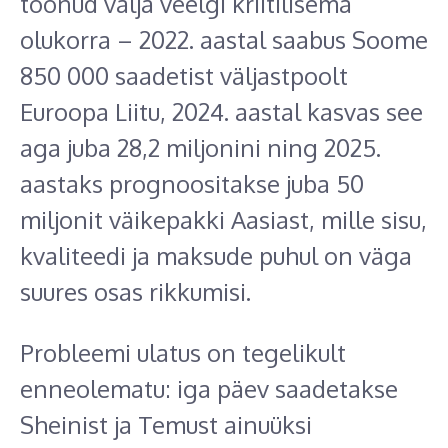
toonud välja veelgi kriitilisema
olukorra – 2022. aastal saabus Soome
850 000 saadetist väljastpoolt
Euroopa Liitu, 2024. aastal kasvas see
aga juba 28,2 miljonini ning 2025.
aastaks prognoositakse juba 50
miljonit väikepakki Aasiast, mille sisu,
kvaliteedi ja maksude puhul on väga
suures osas rikkumisi.
Probleemi ulatus on tegelikult
enneolematu: iga päev saadetakse
Sheinist ja Temust ainuüksi