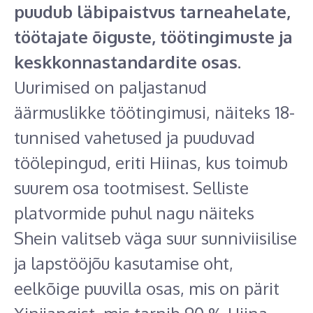
puudub läbipaistvus tarneahelate,
töötajate õiguste, töötingimuste ja
keskkonnastandardite osas.
Uurimised on paljastanud
äärmuslikke töötingimusi, näiteks 18-
tunnised vahetused ja puuduvad
töölepingud, eriti Hiinas, kus toimub
suurem osa tootmisest. Selliste
platvormide puhul nagu näiteks
Shein valitseb väga suur sunniviisilise
ja lapstööjõu kasutamise oht,
eelkõige puuvilla osas, mis on pärit