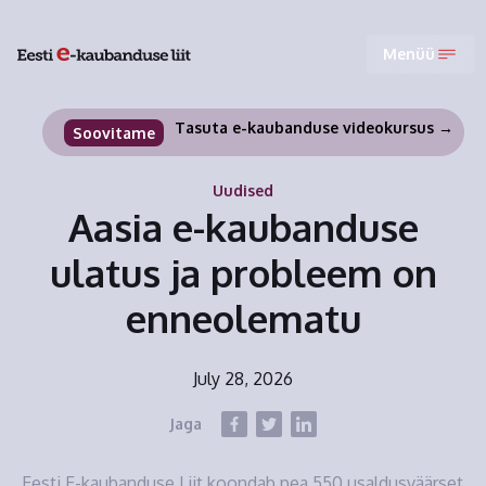
Menüü
Tasuta e-kaubanduse videokursus →
Soovitame
Uudised
Aasia e-kaubanduse
ulatus ja probleem on
enneolematu
July 28, 2026
Jaga
Eesti E-kaubanduse Liit koondab pea 550 usaldusväärset