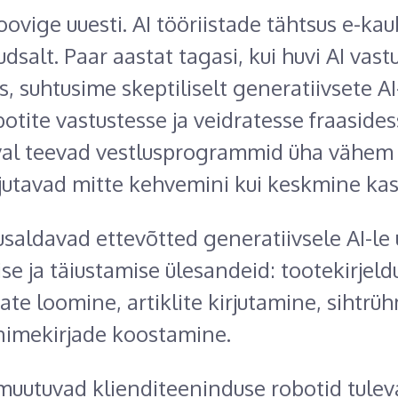
roovige uuesti. AI tööriistade tähtsus e-k
dsalt. Paar aastat tagasi, kui huvi AI vastu
s, suhtusime skeptiliselt generatiivsete AI
otite vastustesse ja veidratesse fraasides
l teevad vestlusprogrammid üha vähem k
irjutavad mitte kehvemini kui keskmine kas
usaldavad ettevõtted generatiivsele AI-l
se ja täiustamise ülesandeid: tootekirjeldu
ate loomine, artiklite kirjutamine, sihtrü
nimekirjade koostamine.
muutuvad klienditeeninduse robotid tuleva