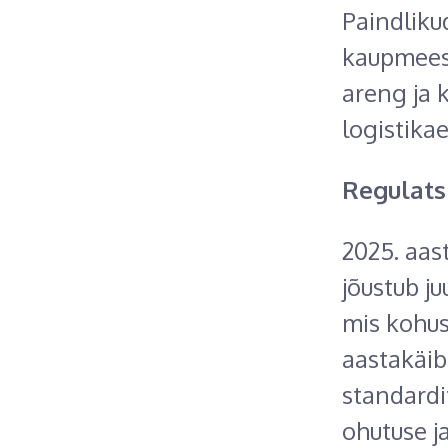
Paindliku
kaupmeeste
areng ja 
logistika
Regulats
2025. aas
jõustub j
mis kohus
aastakäi
standardi
ohutuse j