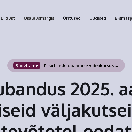
Liidust
Usaldusmärgis
Üritused
Uudised
E-smas
Soovitame
Tasuta e-kaubanduse videokursus →
ubandus 2025. aa
iseid väljakutse
ttevõtetel oodat