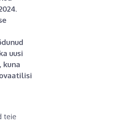
2024.
se
öödunud
ka uusi
, kuna
ovaatilisi
 teie