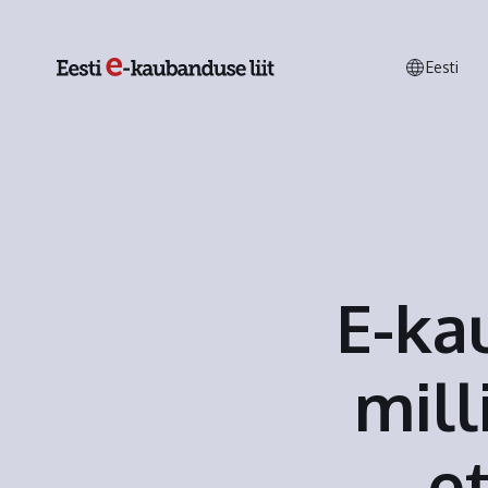
Eesti
E-ka
mill
e