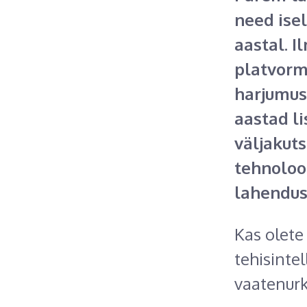
need ise
aastal. 
platvorm
harjumus
aastad li
väljakuts
tehnoloog
lahendus
Kas olete
tehisinte
vaatenurk