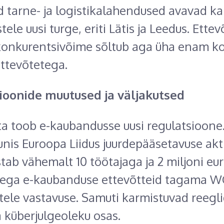
d tarne- ja logistikalahendused avavad ka
le uusi turge, eriti Lätis ja Leedus. Ettev
konkurentsivõime sõltub aga üha enam k
ettevõtetega.
ioonide muutused ja väljakutsed
ta toob e-kaubandusse uusi regulatsioone
uunis Euroopa Liidus juurdepääsetavuse akt
tab vähemalt 10 töötajaga ja 2 miljoni eu
bega e-kaubanduse ettevõtteid tagama 
tele vastavuse. Samuti karmistuvad reegl
a küberjulgeoleku osas.