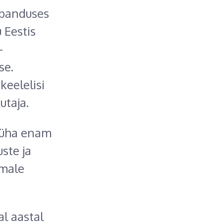
aubanduses
 Eestis
-
se.
eelelisi
utaja.
e üha enam
ste ja
hmale
l aastal