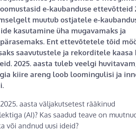
loomustasid e-kaubanduse ettevõtteid 
Ilmselgelt muutub ostjatele e-kaubandu
ide kasutamine üha mugavamaks ja
pärasemaks. Ent ettevõtetele tõid m
saks saavutustele ja rekorditele kaasa 
eid. 2025. aasta tuleb veelgi huvitavam
ia kiire areng loob loomingulisi ja inn
i.
 2025. aasta väljakutsetest rääkinud
llektiga (AI)? Kas saadud teave on muutnud
a või andnud uusi ideid?