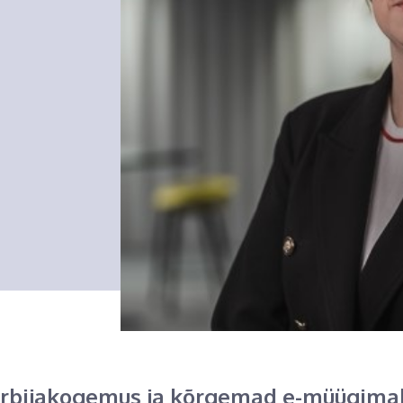
rbijakogemus ja kõrgemad e-müügima