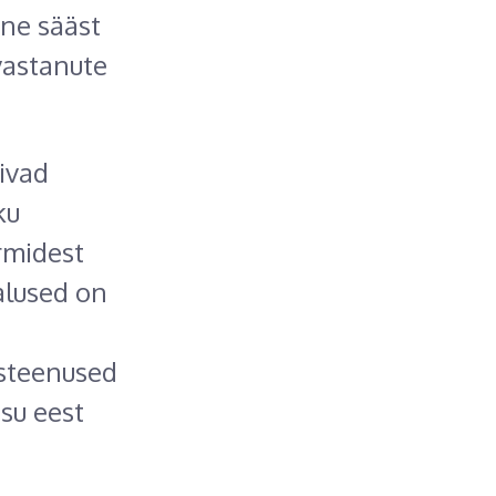
ine sääst
vastanute
ivad
ku
rmidest
alused on
usteenused
su eest