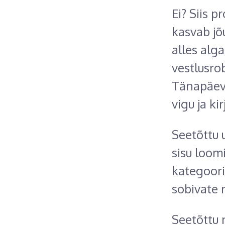
Ei? Siis p
kasvab jõu
alles alga
vestlusrob
Tänapäeva
vigu ja k
Seetõttu 
sisu loomi
kategoori
sobivate 
Seetõttu 