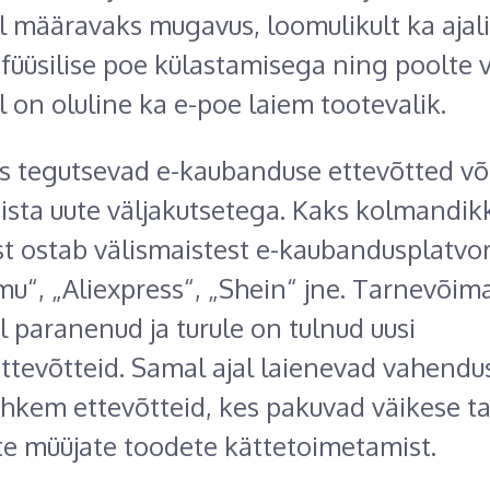
l määravaks mugavus, loomulikult ka ajal
 füüsilise poe külastamisega ning poolte 
 on oluline ka e-poe laiem tootevalik.
is tegutsevad e-kaubanduse ettevõtted võ
seista uute väljakutsetega. Kaks kolmandik
st ostab välismaistest e-kaubandusplatvo
u“, „Aliexpress“, „Shein“ jne. Tarnevõim
l paranenud ja turule on tulnud uusi
ettevõtteid. Samal ajal laienevad vahend
ohkem ettevõtteid, kes pakuvad väikese ta
te müüjate toodete kättetoimetamist.