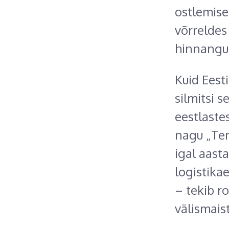
ostlemise
võrreldes
hinnangul
Kuid Eest
silmitsi 
eestlaste
nagu „Tem
igal aasta
logistika
– tekib r
välismais