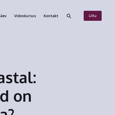
Liitu
päev
Videokursus
Kontakt
stal:
id on
a?