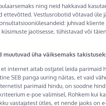
opulaarsemaks ning neid hakkavad kasut
 ettevõtted. Vestlusrobotid võtavad üle jä
nsultatsiooniülesandeid: juhivad klient
 küsimuste jaotisesse, tühistavad või täi
rid muutuvad üha väiksemaks takistusek
et internet aitab ostjatel leida parimaid 
jutine SEB panga uuring näitas, et vaid vä
nternetist parimaid hindu, on soodne hind 
riteerium e-poe valimisel. Rohkem kui k
ku vastajatest ütles, et nende jaoks on e