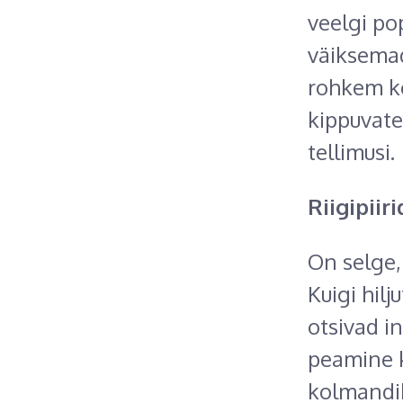
veelgi p
väiksemad
rohkem ko
kippuvate
tellimusi.
Riigipii
On selge, 
Kuigi hil
otsivad i
peamine k
kolmandik