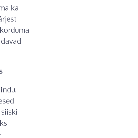
ama ka
rjest
e korduma
endavad
s
hindu.
hesed
siiski
aks
-