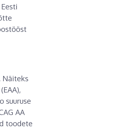
 Eesti
õtte
oostööst
. Näiteks
 (EAA),
ro suuruse
WCAG AA
id toodete