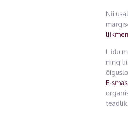
Nii us
märgise
liikme
Liidu 
ning li
õiguslo
E-smas
organi
teadlik