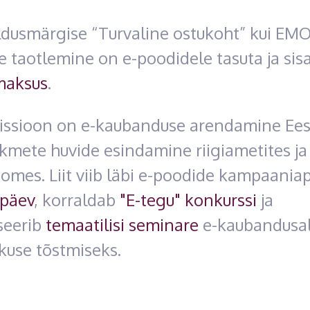
aldusmärgise “Turvaline ostukoht” kui EM
 taotlemine on e-poodidele tasuta ja sis
maksus
.
missioon on e-kaubanduse arendamine Ees
ikmete huvide esindamine riigiametites ja
omes. Liit viib läbi e-poodide kampaania
päev
, korraldab
"E-tegu" konkurssi
ja
seerib
temaatilisi seminare
e-kaubandusa
kuse tõstmiseks.