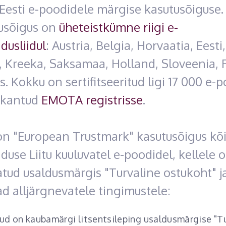
Eesti e-poodidele märgise kasutusõiguse.
tusõigus on
üheteistkümne riigi e-
dusliidul
: Austria, Belgia, Horvaatia, Eesti,
 Kreeka, Saksamaa, Holland, Sloveenia, 
ts. Kokku on sertifitseeritud ligi 17 000 e-p
 kantud
EMOTA registrisse
.
on "European Trustmark" kasutusõigus kõi
use Liitu kuuluvatel e-poodidel, kellele 
atud usaldusmärgis "Turvaline ostukoht" j
d alljärgnevatele tingimustele:
ud on kaubamärgi litsentsileping usaldusmärgise "T