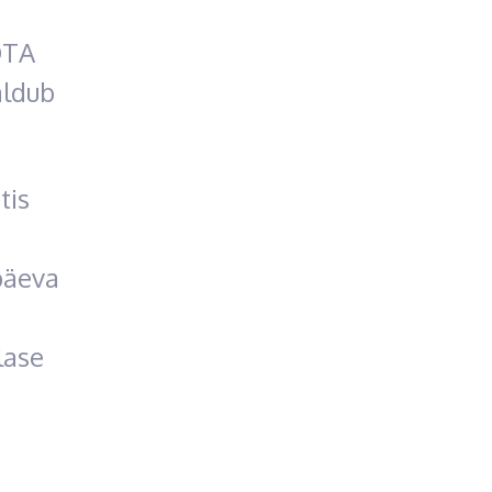
OTA
aldub
tis
päeva
lase