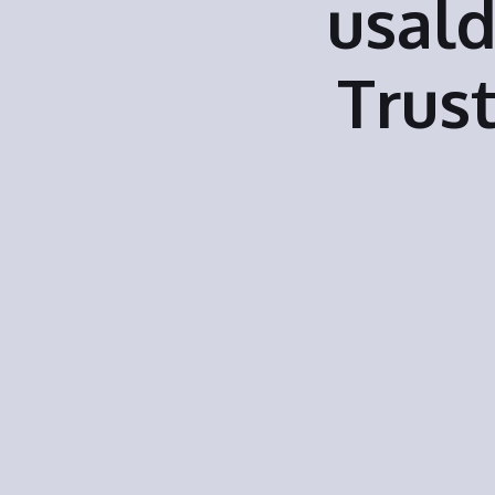
usal
Trus