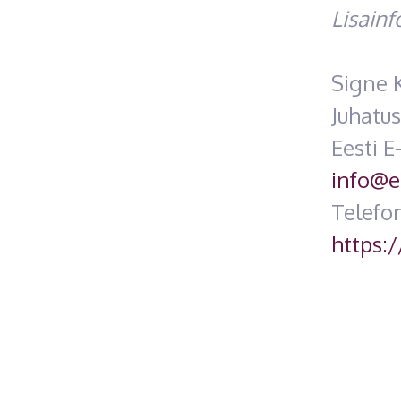
Lisainf
Signe 
Juhatu
Eesti E
info@e
Telefo
https:/