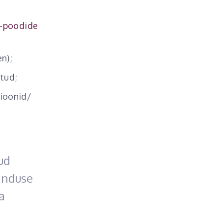
e-poodide
n);
tud;
ioonid/
ud
anduse
a