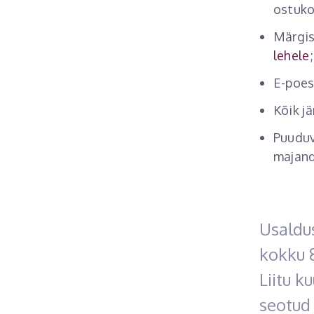
ostuko
Märgis
lehele
;
E-poes
Kõik j
Puuduv
majan
Usaldus
kokku 
Liitu k
seotud 