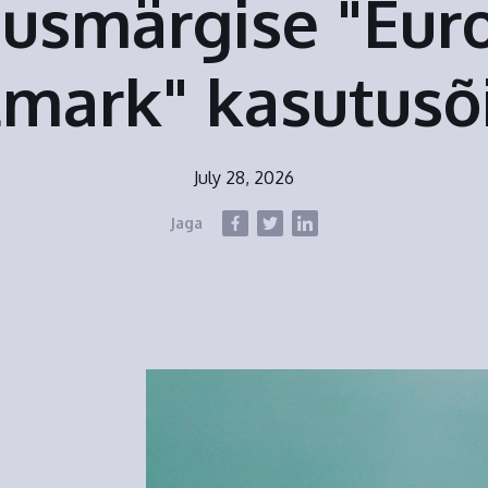
dusmärgise "Eur
tmark" kasutusõ
July 28, 2026
Jaga