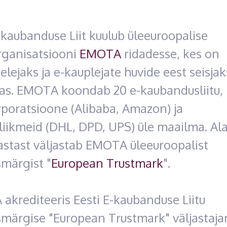
-kaubanduse Liit kuulub üleeuroopalise
rganisatsiooni
EMOTA
ridadesse, kes on
lejaks ja e-kauplejate huvide eest seisjak
as. EMOTA koondab 20 e-kaubandusliitu,
rporatsioone (Alibaba, Amazon) ja
liikmeid (DHL, DPD, UPS) üle maailma. Al
astast väljastab EMOTA üleeuroopalist
märgist "
European Trustmark
".
akrediteeris Eesti E-kaubanduse Liitu
smärgise "European Trustmark" väljastaja