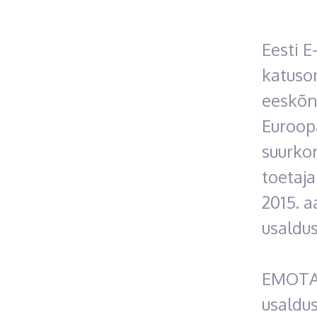
Eesti E
katuso
eeskõne
Euroop
suurko
toetaja
2015. a
usaldus
EMOTA 
usaldu