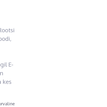
Rootsi
oodi,
gil E-
on
a kes
urvaline