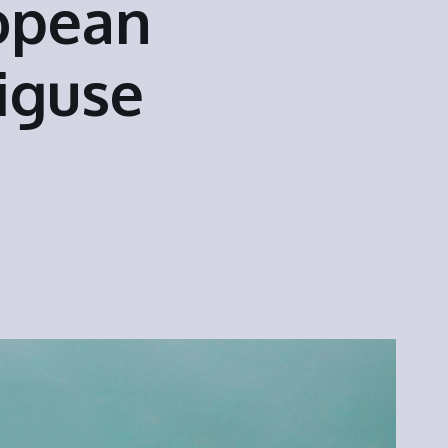
opean
iguse