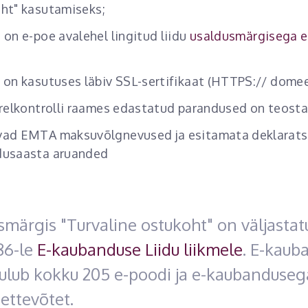
ht" kasutamiseks;
 on e-poe avalehel lingitud liidu
usaldusmärgisega 
 on kasutuses läbiv SSL-sertifikaat (HTTPS:// domee
ärelkontrolli raames edastatud parandused on teosta
ad EMTA maksuvõlgnevused ja esitamata deklarats
dusaasta aruanded
märgis "Turvaline ostukoht" on väljastat
86-le
E-kaubanduse Liidu liikmele
. E-kaub
uulub kokku 205 e-poodi ja e-kaubanduseg
ettevõtet.