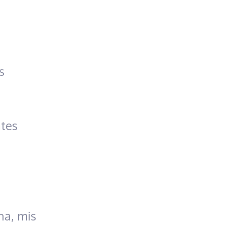
s
ates
na, mis