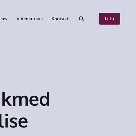
Liitu
päev
Videokursus
Kontakt
iikmed
lise