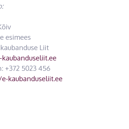
o:
Kõiv
se esimees
-kaubanduse Liit
-kaubanduseliit.ee
n: +372 5023 456
/e-kaubanduseliit.ee