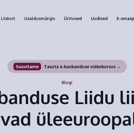
Liidust
Usaldusmärgis
Üritused
Uudised
E-smas
Soovitame
Tasuta e-kaubanduse videokursus →
Blogi
banduse Liidu l
vad üleeuroopa