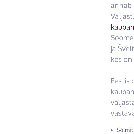
annab 
Väljas
kauban
Soome,
ja Švei
kes on
Eestis 
kauband
väljast
vastava
Sõlmit