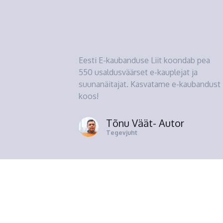
Eesti E-kaubanduse Liit koondab pea
550 usaldusväärset e-kauplejat ja
suunanäitajat. Kasvatame e-kaubandust
koos!
Tõnu Väät
- Autor
Tegevjuht