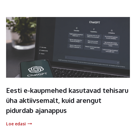
Eesti e-kaupmehed kasutavad tehisaru
üha aktiivsemalt, kuid arengut
pidurdab ajanappus
Loe edasi