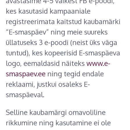
avastasime 4-5 väikest FB e-poodi,
kes kasutasid kampaaniale
registreerimata kaitstud kaubamärki
“E-smaspäev” ning meie suureks
üllatuseks 3 e-poodi (neist üks väga
tuntud), kes kopeerisid E-smaspäeva
logo, eemaldasid näiteks
www.e-
smaspaev.ee
ning tegid endale
reklaami, justkui osaleks E-
smaspäeval.
Selline kaubamärgi omavoliline
rikkumine ning kasutamine ei ole