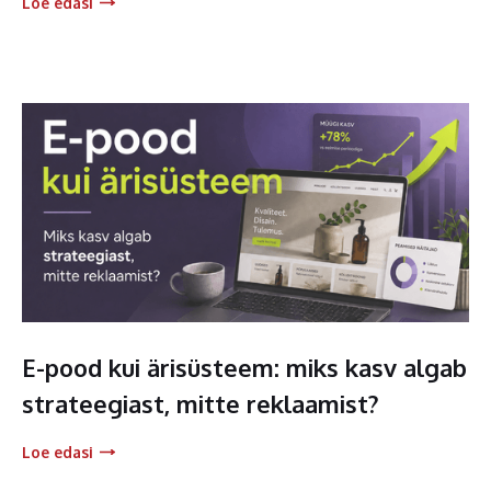
Loe edasi
E-pood kui ärisüsteem: miks kasv algab
strateegiast, mitte reklaamist?
Loe edasi