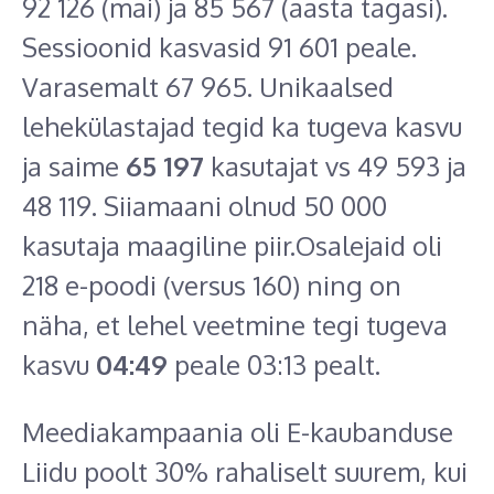
92 126 (mai) ja 85 567 (aasta tagasi).
Sessioonid kasvasid 91 601 peale.
Varasemalt 67 965. Unikaalsed
lehekülastajad tegid ka tugeva kasvu
ja saime
65 197
kasutajat vs 49 593 ja
48 119. Siiamaani olnud 50 000
kasutaja maagiline piir.Osalejaid oli
218 e-poodi (versus 160) ning on
näha, et lehel veetmine tegi tugeva
kasvu
04:49
peale 03:13 pealt.
Meediakampaania oli E-kaubanduse
Liidu poolt 30% rahaliselt suurem, kui