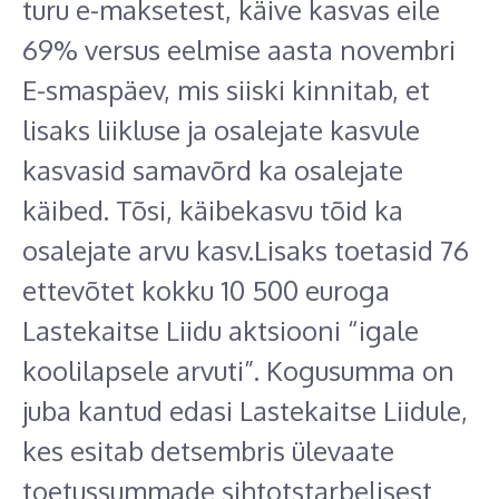
turu e-maksetest, käive kasvas eile
69% versus eelmise aasta novembri
E-smaspäev, mis siiski kinnitab, et
lisaks liikluse ja osalejate kasvule
kasvasid samavõrd ka osalejate
käibed. Tõsi, käibekasvu tõid ka
osalejate arvu kasv.Lisaks toetasid 76
ettevõtet kokku 10 500 euroga
Lastekaitse Liidu aktsiooni “igale
koolilapsele arvuti”. Kogusumma on
juba kantud edasi Lastekaitse Liidule,
kes esitab detsembris ülevaate
toetussummade sihtotstarbelisest