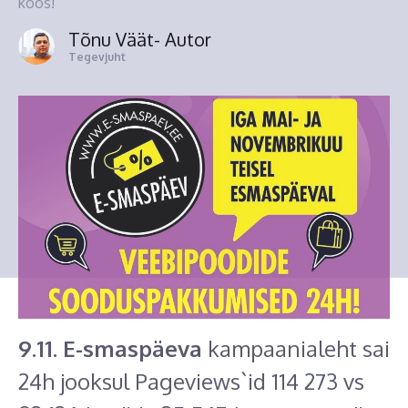
koos!
Tõnu Väät
- Autor
Tegevjuht
9.11. E-smaspäeva
kampaanialeht sai
24h jooksul Pageviews`id 114 273 vs