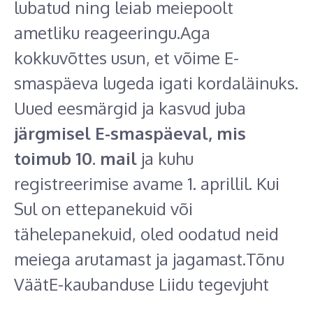
lubatud ning leiab meiepoolt
ametliku reageeringu.Aga
kokkuvõttes usun, et võime E-
smaspäeva lugeda igati kordaläinuks.
Uued eesmärgid ja kasvud juba
järgmisel E-smaspäeval, mis
toimub 10. mail
ja kuhu
registreerimise avame 1. aprillil. Kui
Sul on ettepanekuid või
tähelepanekuid, oled oodatud neid
meiega arutamast ja jagamast.Tõnu
VäätE-kaubanduse Liidu tegevjuht