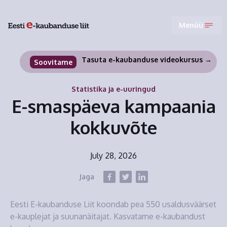
Menüü
Tasuta e-kaubanduse videokursus →
Soovitame
Statistika ja e-uuringud
E-smaspäeva kampaania
kokkuvõte
July 28, 2026
Jaga
Eesti E-kaubanduse Liit koondab pea 550 usaldusväärset
e-kauplejat ja suunanäitajat. Kasvatame e-kaubandust