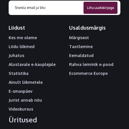
Liidust
Usaldusmärgis
Kes me oleme
Märgisest
Liidu liikmed
Taotlemine
Juhatus
Eemaldatud
Alustavale e-kauplejale
Rahva lemmik e-pood
Statistika
Ecommerce Europe
Ainult liikmetele
E-smaspäev
Jurist annab nõu
Videokursus
Üritused