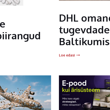
DHL omand
te
tugevdades
piirangud
Baltikumis
Loe edasi