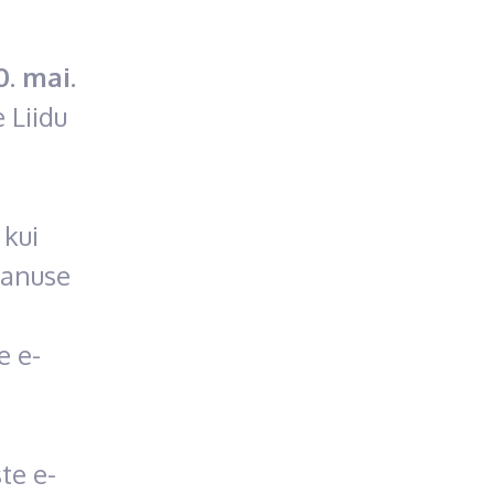
0. mai.
 Liidu
 kui
panuse
e e-
te e-