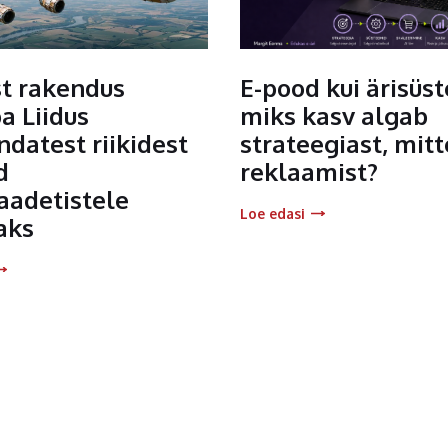
ist rakendus
E-pood kui ärisüs
a Liidus
miks kasv algab
datest riikidest
strateegiast, mitt
d
reklaamist?
aadetistele
Loe edasi
aks