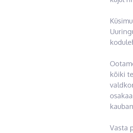
Küsimu
Uuring
koduleh
Ootame
kõiki t
valdko
osakaa
kauban
Vasta p