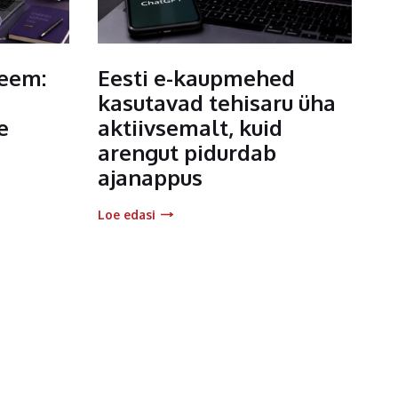
teem:
Eesti e-kaupmehed
kasutavad tehisaru üha
e
aktiivsemalt, kuid
arengut pidurdab
ajanappus
Loe edasi