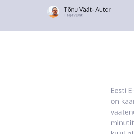
Tõnu Väät
- Autor
Tegevjuht
Eesti E
on kaar
vaatenu
minuti
kujul 