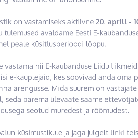
stik on vastamiseks aktiivne
20. aprill - 1
u tulemused avaldame Eesti E-kaubanduse
el peale küsitlusperioodi lõppu.
 vastama nii E-kaubanduse Liidu liikmeid
eisi e-kauplejaid, kes soovivad anda oma 
nna arengusse. Mida suurem on vastajate
l, seda parema ülevaate saame ettevõtjat
dusega seotud muredest ja rõõmudest.
alun küsimustikule ja jaga julgelt linki teis