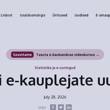
Liidust
Usaldusmärgis
Üritused
Uudised
E-smas
Soovitame
Tasuta e-kaubanduse videokursus →
Statistika ja e-uuringud
i e-kauplejate u
July 28, 2026
Jaga