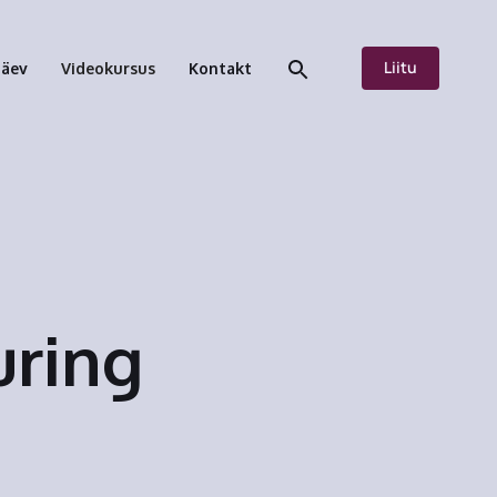
Liitu
päev
Videokursus
Kontakt
uring