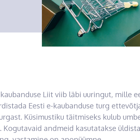
-kaubanduse Liit viib läbi uuringut, mille 
distada Eesti e-kaubanduse turg ettevõtj
rgast. Küsimustiku täitmiseks kulub umbe
t. Kogutavaid andmeid kasutatakse üldist
ning vastamine on anonüümne.