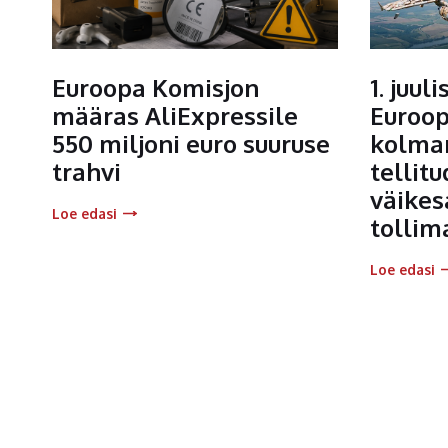
Euroopa Komisjon
1. juul
määras AliExpressile
Euroop
550 miljoni euro suuruse
kolman
trahvi
tellitu
väikes
Loe edasi
tollim
Loe edasi