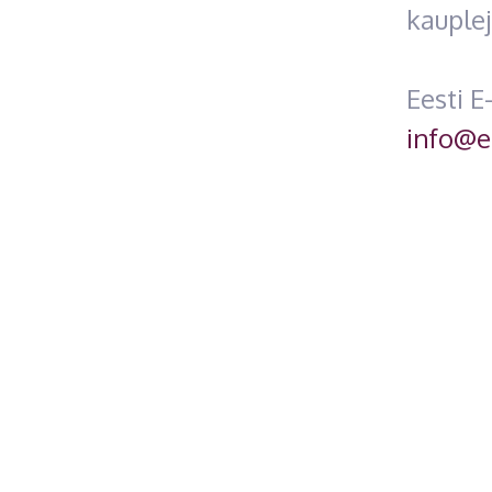
kauple
Eesti E
info@e