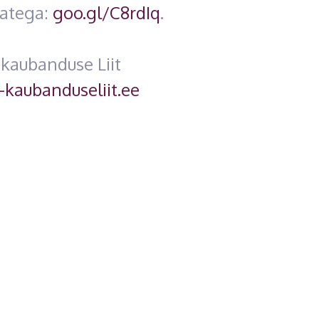
jatega:
goo.gl/C8rdIq
.
-kaubanduse Liit
-kaubanduseliit.ee