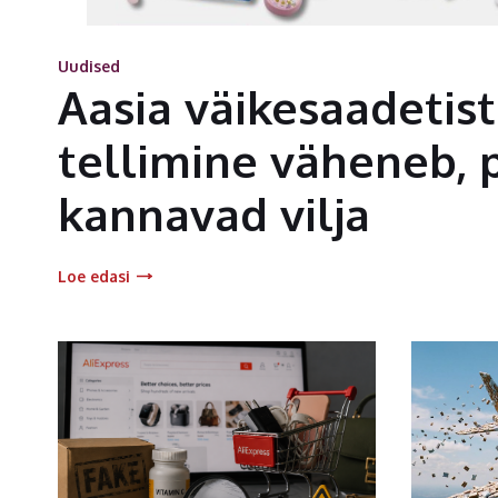
Uudised
Aasia väikesaadetis
tellimine väheneb, 
kannavad vilja
Loe edasi