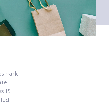
eesmärk
ate
s 15
atud