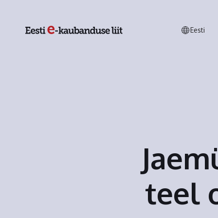
Eesti
Jaemü
teel 