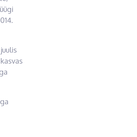
üügi
014.
uulis
 kasvas
uga
iga