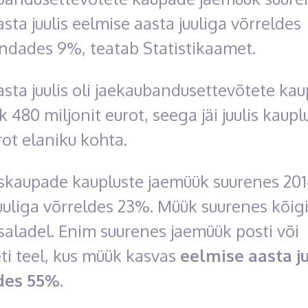
asta juulis eelmise aasta juuliga võrreldes
indades 9%, teatab Statistikaamet.
asta juulis oli jaekaubandusettevõtete ka
 480 miljonit eurot, seega jäi juulis kaupl
ot elaniku kohta.
skaupade kaupluste jaemüük suurenes 201
uuliga võrreldes 23%. Müük suurenes kõigi
aladel. Enim suurenes jaemüük posti või
ti teel, kus müük kasvas
eelmise aasta j
des 55%.