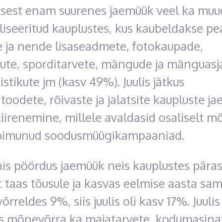
sest enam suurenes jaemüük veel ka muu
liseeritud kauplustes, kus kaubeldakse pe
e ja nende lisaseadmete, fotokaupade,
ute, sporditarvete, mängude ja mänguasj
 istikute jm (kasv 49%). Juulis jätkus
litoodete, rõivaste ja jalatsite kaupluste j
iirenemine, millele avaldasid osaliselt mõ
 toimunud soodusmüügikampaaniad.
nis pöördus jaemüük neis kauplustes päras
 taas tõusule ja kasvas eelmise aasta sa
õrreldes 9%, siis juulis oli kasv 17%. Juulis
es mõnevõrra ka majatarvete, kodumasina