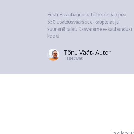
Eesti E-kaubanduse Liit koondab pea
550 usaldusväärset e-kauplejat ja
suunanäitajat. Kasvatame e-kaubandust
koos!
Tõnu Väät
- Autor
Tegevjuht
Jaekau