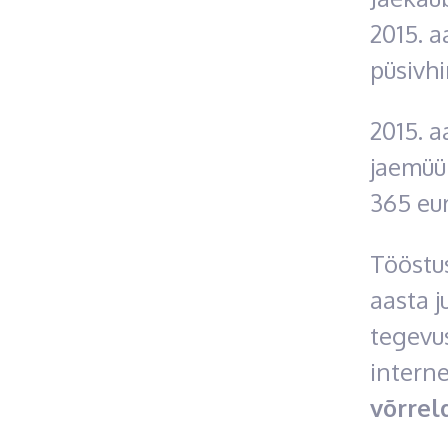
2015. a
püsivh
2015. a
jaemüük
365 eur
Tööstu
aasta j
tegevus
interne
võrrel