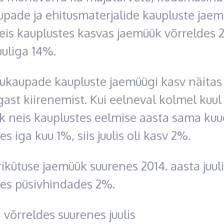
pade ja ehitusmaterjalide kaupluste jaem
eis kauplustes kasvas jaemüük võrreldes 2
uuliga 14%.
ukaupade kaupluste jaemüügi kasv näitas j
st kiirenemist. Kui eelneval kolmel kuul
k neis kauplustes eelmise aasta sama ku
es iga kuu 1%, siis juulis oli kasv 2%.
kütuse jaemüük suurenes 2014. aasta juul
des püsivhindades 2%.
 võrreldes suurenes juulis