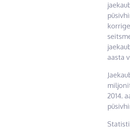
jaekau
püsivh
korrige
seitsme
jaekau
aasta 
Jaekaub
miljoni
2014. a
püsivh
Statist