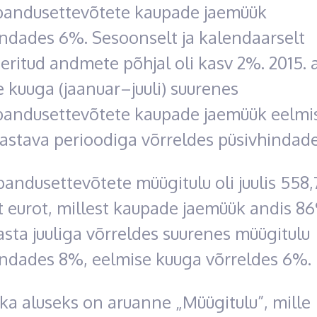
bandusettevõtete kaupade jaemüük
indades 6%. Sesoonselt ja kalendaarselt
eritud andmete põhjal oli kasv 2%. 2015. 
 kuuga (jaanuar–juuli) suurenes
bandusettevõtete kaupade jaemüük eelmi
vastava perioodiga võrreldes püsivhindad
andusettevõtete müügitulu oli juulis 558,
t eurot, millest kaupade jaemüük andis 8
asta juuliga võrreldes suurenes müügitulu
indades 8%, eelmise kuuga võrreldes 6%.
ika aluseks on aruanne „Müügitulu”, mille