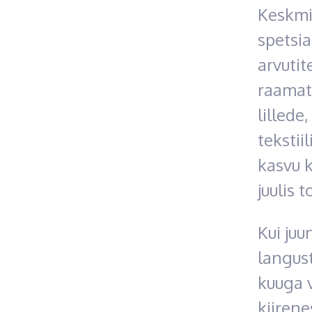
Keskmi
spetsia
arvutit
raamat
lillede,
tekstii
kasvu k
juulis
Kui juu
langust
kuuga v
kiiren