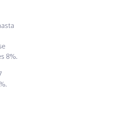
aasta
se
es 8%.
7
6%.