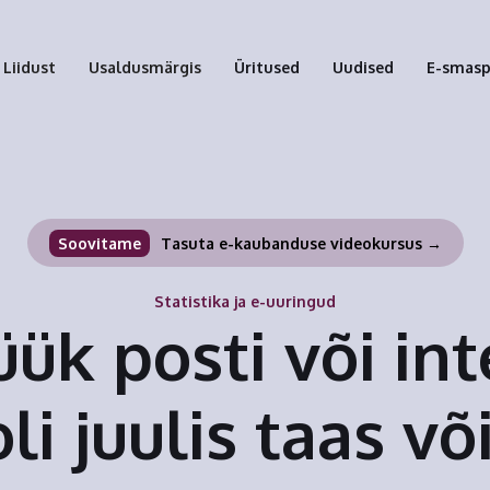
Liidust
Usaldusmärgis
Üritused
Uudised
E-smas
Soovitame
Tasuta e-kaubanduse videokursus →
Statistika ja e-uuringud
ük posti või int
oli juulis taas v