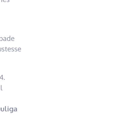
upade
ustesse
4.
l
uuliga