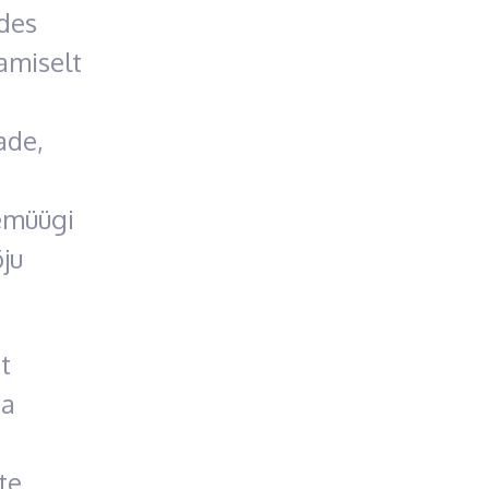
des
amiselt
ade,
aemüügi
ju
t
ma
te,