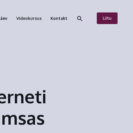
Liitu
päev
Videokursus
Kontakt
erneti
õimsas