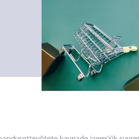
bandusettevõtete kaupade jaemüük suure