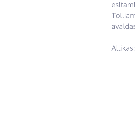
esitami
Tollia
avalda
Allikas