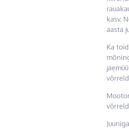
rauakau
kasv. N
aasta j
Ka toid
mõninga
jaemüü
võrreld
Mootori
võrrel
Juuniga