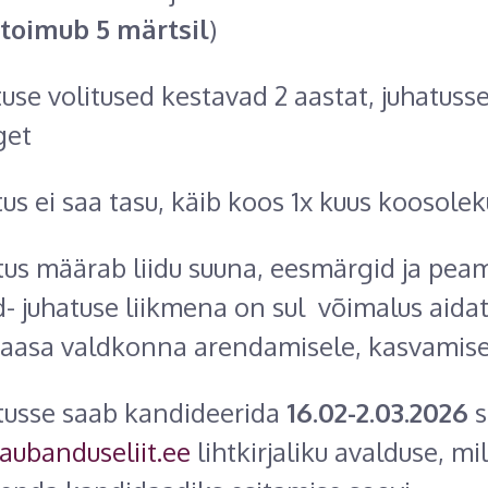
toimub 5 märtsil
)
se volitused kestavad 2 aastat, juhatusse
get
s ei saa tasu, käib koos 1x kuus koosolek
s määrab liidu suuna, eesmärgid ja pea
- juhatuse liikmena on sul võimalus aida
kaasa valdkonna arendamisele, kasvamise
usse saab kandideerida
16.02-2.03.2026
s
ubanduseliit.ee
lihtkirjaliku avalduse, mi