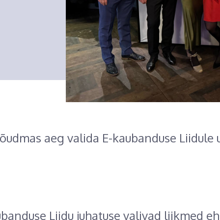
jõudmas aeg valida E-kaubanduse Liidule 
anduse Liidu juhatuse valivad liikmed e