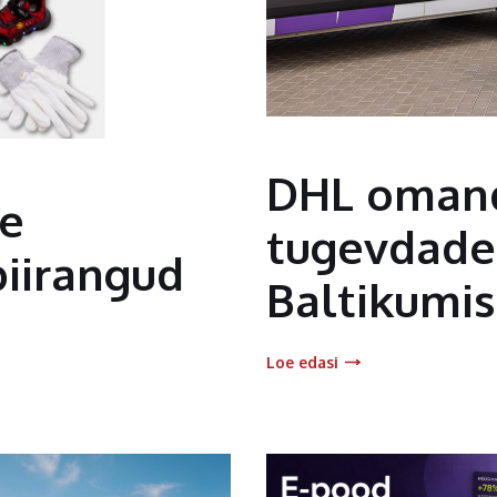
DHL omand
te
tugevdades
piirangud
Baltikumis
Loe edasi