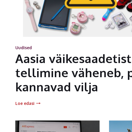
Uudised
Aasia väikesaadetis
tellimine väheneb, 
kannavad vilja
Loe edasi