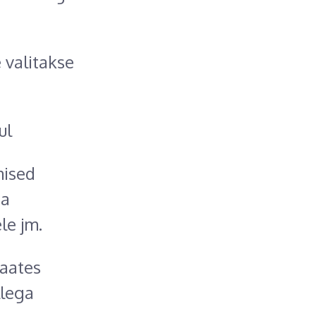
 valitakse
ul
mised
ta
le jm.
aates
llega