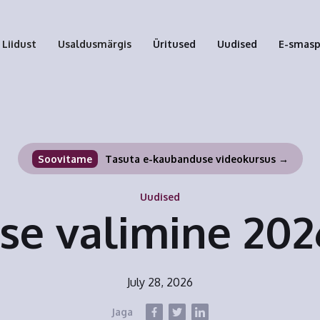
Liidust
Usaldusmärgis
Üritused
Uudised
E-smas
Soovitame
Tasuta e-kaubanduse videokursus →
Uudised
se valimine 20
July 28, 2026
Jaga