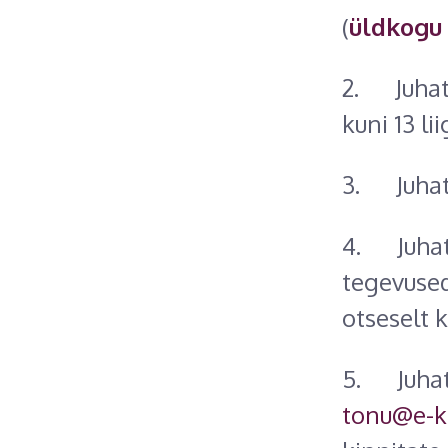
(
üldkogu
2. Juhatu
kuni 13 lii
3. Juhatu
4. Juhatu
tegevused
otseselt 
5. Juhat
tonu@e-ka