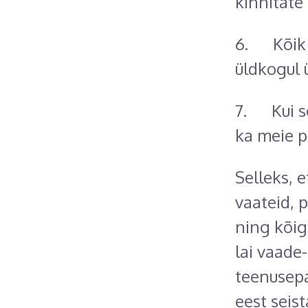
kinnitate
6. Kõik k
üldkogul 
7. Kui so
ka meie p
Selleks, 
vaateid, 
ning kõigi
lai vaade-
teenusepa
eest seis