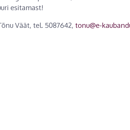
uri esitamast!
 Tõnu Väät, tel. 5087642,
tonu@e-kaubandus