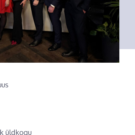
uus
hk üldkogu