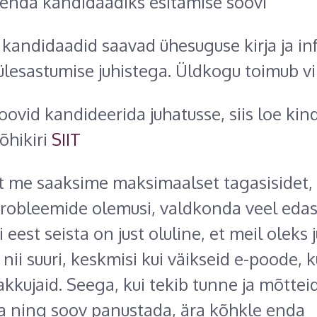
 enda kandidaadiks esitamise soovi
andidaadid saavad ühesuguse kirja ja in
ülesastumise juhistega. Üldkogu toimub vi
ovid kandideerida juhatusse, siis loe kindl
õhikiri
SIIT
et me saaksime maksimaalset tagasisidet,
probleemide olemusi, valdkonda veel edasi
 eest seista on just oluline, et meil oleks
 nii suuri, keskmisi kui väikseid e-poode, k
kkujaid. Seega, kui tekib tunne ja mõtteid
ta ning soov panustada, ära kõhkle enda