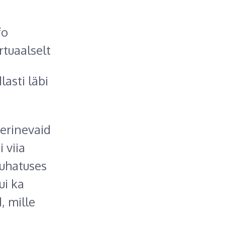
fo
rtuaalselt
asti läbi
 erinevaid
 viia
 juhatuses
ui ka
, mille