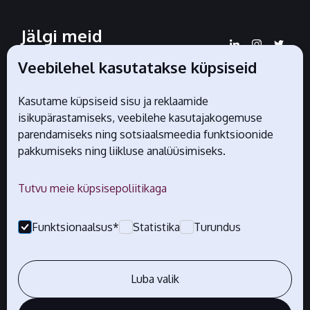
Jälgi meid
sotsiaalmeedias
Veebilehel kasutatakse küpsiseid
Kasutame küpsiseid sisu ja reklaamide
isikupärastamiseks, veebilehe kasutajakogemuse
Liidu ametlikud partnerid
parendamiseks ning sotsiaalsmeedia funktsioonide
pakkumiseks ning liikluse analüüsimiseks.
Tutvu meie küpsisepoliitikaga
Funktsionaalsus*
Statistika
Turundus
Luba valik