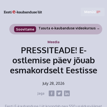
Menüü
Tasuta e-kaubanduse videokursus →
Soovitame
Meedia
PRESSITEADE! E-
ostlemise päev jõuab
esmakordselt Eestisse
July 28, 2026
Jaga
Eesti E-kaubanduse Liit koondab pea 550 usaldusväärset