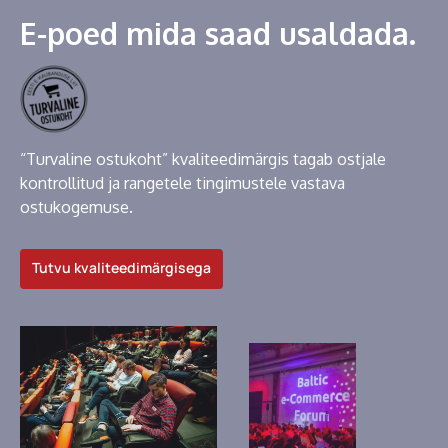
E-poed mida saad usaldada.
“Turvaline ostukoht” kvaliteedimärgis tagab ostjale
kontrollitud ja rangetele tingimustele vastava
ostukogemuse.
Tutvu kvaliteedimärgisega