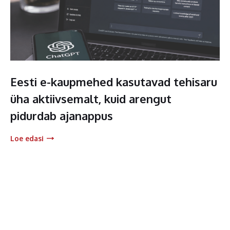
Eesti e-kaupmehed kasutavad tehisaru
üha aktiivsemalt, kuid arengut
pidurdab ajanappus
Loe edasi