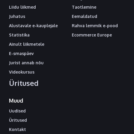
Liidu liikmed
Taotlemine
Juhatus
Eemaldatud
Alustavale e-kauplejale
Rahva lemmik e-pood
Statistika
Ecommerce Europe
Ainult liikmetele
E-smaspäev
Jurist annab nõu
Videokursus
Üritused
Muud
Uudised
Üritused
Kontakt