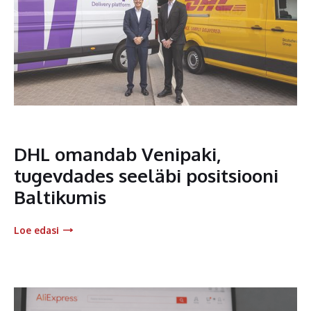
DHL omandab Venipaki,
tugevdades seeläbi positsiooni
Baltikumis
Loe edasi