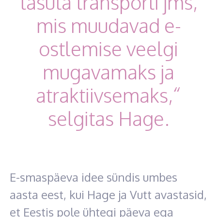
tasuta transporti jms,
mis muudavad e-
ostlemise veelgi
mugavamaks ja
atraktiivsemaks,“
selgitas Hage.
E-smaspäeva idee sündis umbes
aasta eest, kui Hage ja Vutt avastasid,
et Eestis pole ühtegi päeva ega