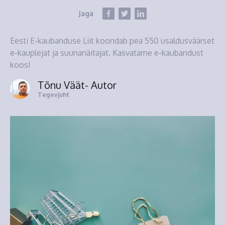
Jaga
Eesti E-kaubanduse Liit koondab pea 550 usaldusväärset
e-kauplejat ja suunanäitajat. Kasvatame e-kaubandust
koos!
Tõnu Väät
- Autor
Tegevjuht