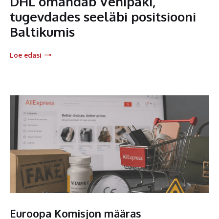
DHL omandab Venipaki,
tugevdades seeläbi positsiooni
Baltikumis
Loe edasi
Euroopa Komisjon määras