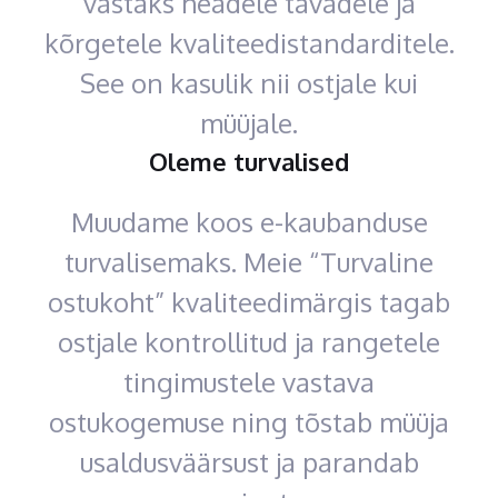
vastaks headele tavadele ja
kõrgetele kvaliteedistandarditele.
See on kasulik nii ostjale kui
müüjale.
Oleme turvalised
Muudame koos e-kaubanduse
turvalisemaks. Meie “Turvaline
ostukoht” kvaliteedimärgis tagab
ostjale kontrollitud ja rangetele
tingimustele vastava
ostukogemuse ning tõstab müüja
usaldusväärsust ja parandab