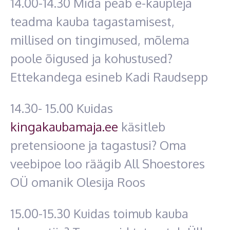
14.00-14.30 Mida peab e-kaupleja
teadma kauba tagastamisest,
millised on tingimused, mõlema
poole õigused ja kohustused?
Ettekandega esineb Kadi Raudsepp
14.30- 15.00 Kuidas
kingakaubamaja.ee
käsitleb
pretensioone ja tagastusi? Oma
veebipoe loo räägib All Shoestores
OÜ omanik Olesija Roos
15.00-15.30 Kuidas toimub kauba