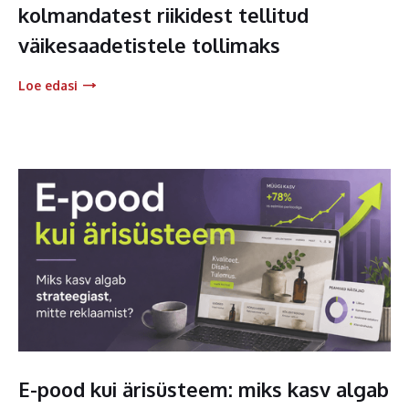
kolmandatest riikidest tellitud
väikesaadetistele tollimaks
Loe edasi
E-pood kui ärisüsteem: miks kasv algab