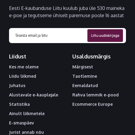
Eesti E-kaubanduse Liitu kuulub juba üle 530 maineka
e-poe ja tegutseme ühiselt paremuse poole 16 aastat
Liidust
Usaldusmärgis
Kes me oleme
Märgisest
Liidu liikmed
Taotlemine
Juhatus
Eemaldatud
Alustavale e-kauplejale
Rahva lemmik e-pood
Statistika
Ecommerce Europe
Ainult liikmetele
E-smaspäev
Jurist annab nõu