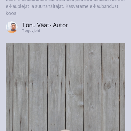
e-kauplejat ja suunanäitajat. Kasvatame e-kaubandust
koos!
Tõnu Väät
- Autor
Tegevjuht