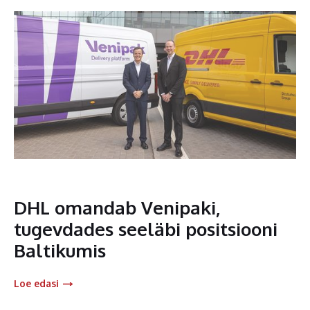
DHL omandab Venipaki,
tugevdades seeläbi positsiooni
Baltikumis
Loe edasi