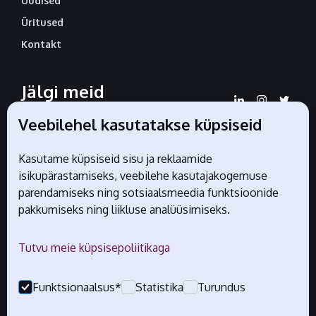
Uudised
Üritused
Kontakt
Jälgi meid
sotsiaalmeedias
Veebilehel kasutatakse küpsiseid
Kasutame küpsiseid sisu ja reklaamide
isikupärastamiseks, veebilehe kasutajakogemuse
Liidu ametlikud partnerid
parendamiseks ning sotsiaalsmeedia funktsioonide
pakkumiseks ning liikluse analüüsimiseks.
Tutvu meie küpsisepoliitikaga
Funktsionaalsus*
Statistika
Turundus