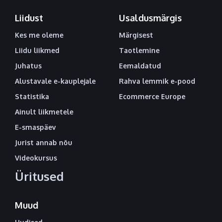
Liidust
Usaldusmärgis
Kes me oleme
Märgisest
Liidu liikmed
Taotlemine
Juhatus
Eemaldatud
Alustavale e-kauplejale
Rahva lemmik e-pood
Statistika
Ecommerce Europe
Ainult liikmetele
E-smaspäev
Jurist annab nõu
Videokursus
Üritused
Muud