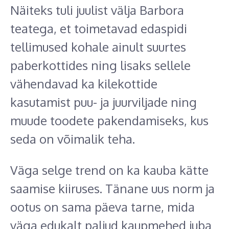
Näiteks tuli juulist välja Barbora
teatega, et toimetavad edaspidi
tellimused kohale ainult suurtes
paberkottides ning lisaks sellele
vähendavad ka kilekottide
kasutamist puu- ja juurviljade ning
muude toodete pakendamiseks, kus
seda on võimalik teha.
Väga selge trend on ka kauba kätte
saamise kiiruses. Tänane uus norm ja
ootus on sama päeva tarne, mida
väga edukalt paljud kaupmehed juba