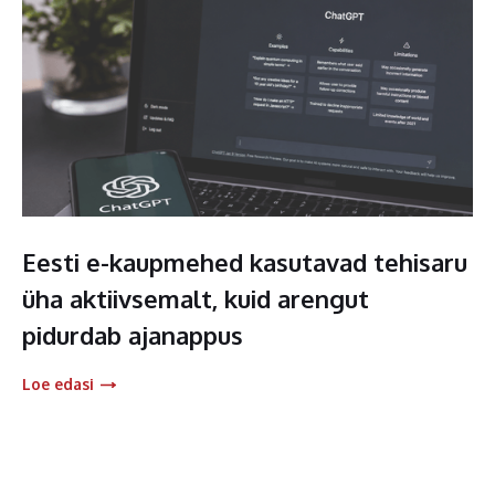
Eesti e-kaupmehed kasutavad tehisaru
üha aktiivsemalt, kuid arengut
pidurdab ajanappus
Loe edasi