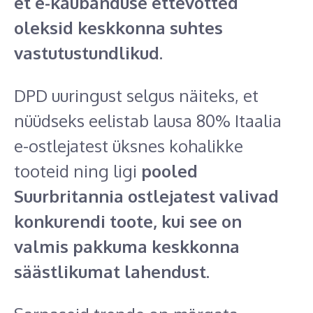
et e-kaubanduse ettevõtted
oleksid keskkonna suhtes
vastutustundlikud
. ‍
DPD uuringust selgus näiteks, et
nüüdseks eelistab lausa 80% Itaalia
e-ostlejatest üksnes kohalikke
tooteid ning ligi
pooled
Suurbritannia ostlejatest valivad
konkurendi toote, kui see on
valmis pakkuma keskkonna
säästlikumat lahendust
.