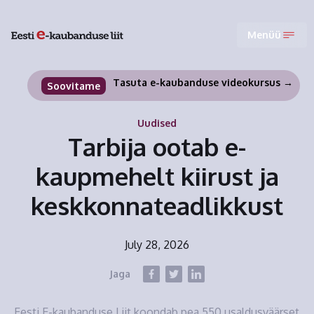
Menüü
Tasuta e-kaubanduse videokursus →
Soovitame
Uudised
Tarbija ootab e-
kaupmehelt kiirust ja
keskkonnateadlikkust
July 28, 2026
Jaga
Eesti E-kaubanduse Liit koondab pea 550 usaldusväärset