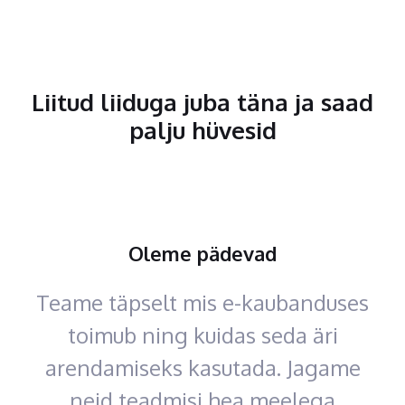
Liitud liiduga juba täna ja saad
palju hüvesid
Oleme pädevad
Teame täpselt mis e-kaubanduses
toimub ning kuidas seda äri
arendamiseks kasutada. Jagame
neid teadmisi hea meelega