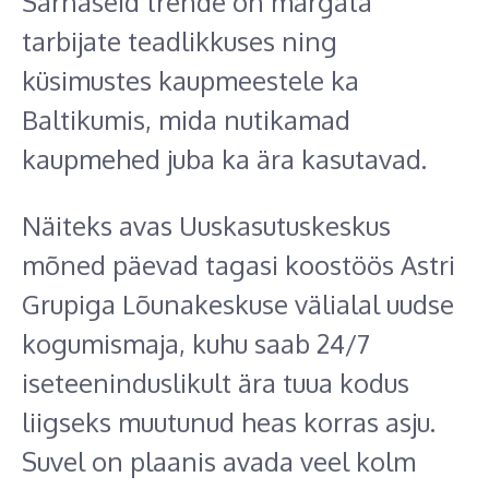
Sarnaseid trende on märgata
tarbijate teadlikkuses ning
küsimustes kaupmeestele ka
Baltikumis, mida nutikamad
kaupmehed juba ka ära kasutavad.
Näiteks avas Uuskasutuskeskus
mõned päevad tagasi koostöös Astri
Grupiga Lõunakeskuse välialal uudse
kogumismaja, kuhu saab 24/7
iseteeninduslikult ära tuua kodus
liigseks muutunud heas korras asju.
Suvel on plaanis avada veel kolm