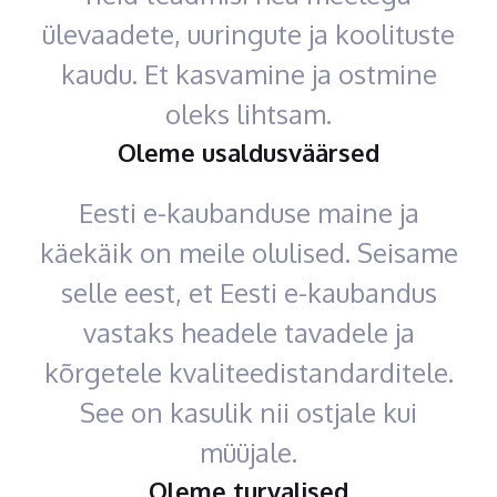
ülevaadete, uuringute ja koolituste
kaudu. Et kasvamine ja ostmine
oleks lihtsam.
Oleme usaldusväärsed
Eesti e-kaubanduse maine ja
käekäik on meile olulised. Seisame
selle eest, et Eesti e-kaubandus
vastaks headele tavadele ja
kõrgetele kvaliteedistandarditele.
See on kasulik nii ostjale kui
müüjale.
Oleme turvalised