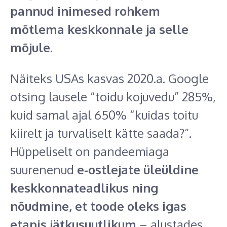
pannud inimesed rohkem
mõtlema keskkonnale ja selle
mõjule
.
Näiteks USAs kasvas 2020.a. Google
otsing lausele “toidu kojuvedu” 285%,
kuid samal ajal 650% “kuidas toitu
kiirelt ja turvaliselt kätte saada?”.
Hüppeliselt on pandeemiaga
suurenenud
e-ostlejate üleüldine
keskkonnateadlikus ning
nõudmine, et toode oleks igas
etapis jätkusuutlikum
– alustades