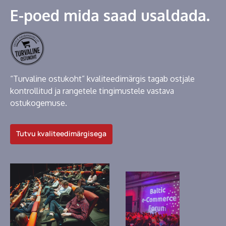
E-poed mida saad usaldada.
“Turvaline ostukoht” kvaliteedimärgis tagab ostjale
kontrollitud ja rangetele tingimustele vastava
ostukogemuse.
Tutvu kvaliteedimärgisega