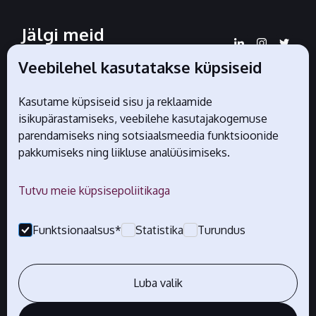
Jälgi meid
sotsiaalmeedias
Veebilehel kasutatakse küpsiseid
Kasutame küpsiseid sisu ja reklaamide
Liidu ametlikud partnerid
isikupärastamiseks, veebilehe kasutajakogemuse
parendamiseks ning sotsiaalsmeedia funktsioonide
pakkumiseks ning liikluse analüüsimiseks.
Tutvu meie küpsisepoliitikaga
Funktsionaalsus*
Statistika
Turundus
Luba valik