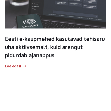
Eesti e-kaupmehed kasutavad tehisaru
üha aktiivsemalt, kuid arengut
pidurdab ajanappus
Loe edasi