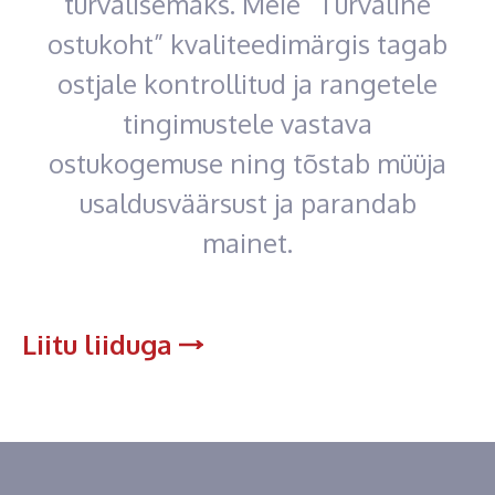
turvalisemaks. Meie “Turvaline
ostukoht” kvaliteedimärgis tagab
ostjale kontrollitud ja rangetele
tingimustele vastava
ostukogemuse ning tõstab müüja
usaldusväärsust ja parandab
mainet.
Liitu liiduga