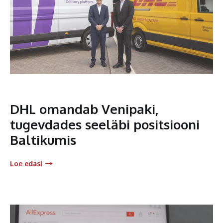
DHL omandab Venipaki,
tugevdades seeläbi positsiooni
Baltikumis
Loe edasi