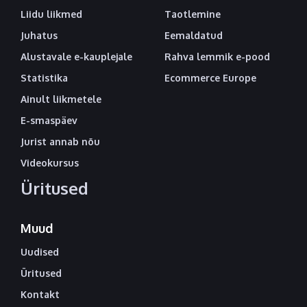
Liidu liikmed
Taotlemine
Juhatus
Eemaldatud
Alustavale e-kauplejale
Rahva lemmik e-pood
Statistika
Ecommerce Europe
Ainult liikmetele
E-smaspäev
Jurist annab nõu
Videokursus
Üritused
Muud
Uudised
Üritused
Kontakt