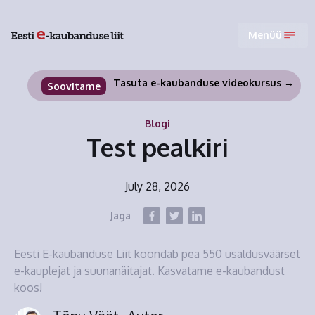
Menüü
Tasuta e-kaubanduse videokursus →
Soovitame
Blogi
Test pealkiri
July 28, 2026
Jaga
Eesti E-kaubanduse Liit koondab pea 550 usaldusväärset
e-kauplejat ja suunanäitajat. Kasvatame e-kaubandust
koos!