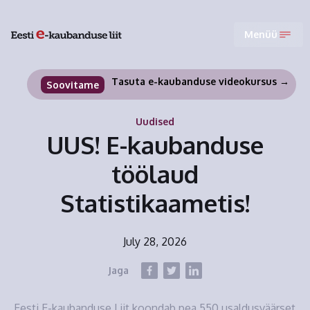
Menüü
Tasuta e-kaubanduse videokursus →
Soovitame
Uudised
UUS! E-kaubanduse
töölaud
Statistikaametis!
July 28, 2026
Jaga
Eesti E-kaubanduse Liit koondab pea 550 usaldusväärset