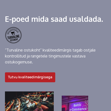
E-poed mida saad usaldada.
“Turvaline ostukoht” kvaliteedimärgis tagab ostjale
kontrollitud ja rangetele tingimustele vastava
ostukogemuse.
Tutvu kvaliteedimärgisega