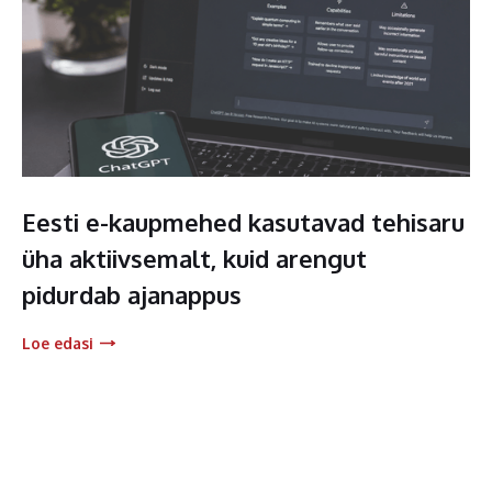
Eesti e-kaupmehed kasutavad tehisaru
üha aktiivsemalt, kuid arengut
pidurdab ajanappus
Loe edasi