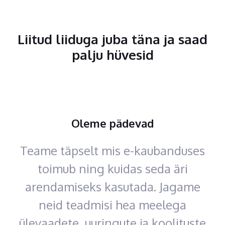
Liitud liiduga juba täna ja saad
palju hüvesid
Oleme pädevad
Teame täpselt mis e-kaubanduses
toimub ning kuidas seda äri
arendamiseks kasutada. Jagame
neid teadmisi hea meelega
ülevaadete, uuringute ja koolituste