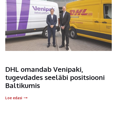
DHL omandab Venipaki,
tugevdades seeläbi positsiooni
Baltikumis
Loe edasi