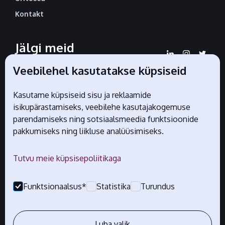
Kontakt
Jälgi meid
sotsiaalmeedias
Veebilehel kasutatakse küpsiseid
Kasutame küpsiseid sisu ja reklaamide
isikupärastamiseks, veebilehe kasutajakogemuse
Liidu ametlikud partnerid
parendamiseks ning sotsiaalsmeedia funktsioonide
pakkumiseks ning liikluse analüüsimiseks.
Tutvu meie küpsisepoliitikaga
Funktsionaalsus*
Statistika
Turundus
Luba valik