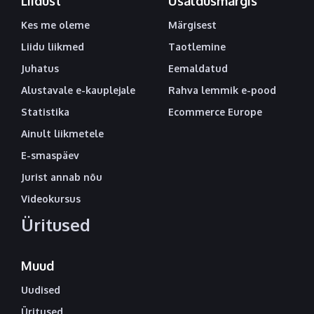
Liidust
Usaldusmärgis
Kes me oleme
Märgisest
Liidu liikmed
Taotlemine
Juhatus
Eemaldatud
Alustavale e-kauplejale
Rahva lemmik e-pood
Statistika
Ecommerce Europe
Ainult liikmetele
E-smaspäev
Jurist annab nõu
Videokursus
Üritused
Muud
Uudised
Üritused