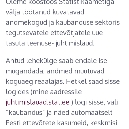
Oleme koostöös Statistikaametiga
välja töötanud kuvatavad
andmekogud ja kaubanduse sektoris
tegutsevatele ettevõtjatele uue
tasuta teenuse- juhtimislaud.
Antud lehekülge saab endale ise
mugandada, andmed muutuvad
koguaeg reaalajas. Hetkel saad sisse
logides (mine aadressile
juhtimislauad.stat.ee
) logi sisse, vali
“kaubandus” ja näed automaatselt
Eesti ettevõtete kasumeid, keskmisi