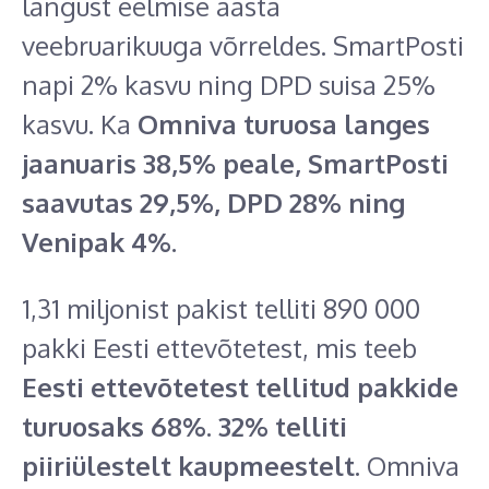
langust eelmise aasta
veebruarikuuga võrreldes. SmartPosti
napi 2% kasvu ning DPD suisa 25%
kasvu. Ka
Omniva turuosa langes
jaanuaris 38,5% peale, SmartPosti
saavutas 29,5%, DPD 28% ning
Venipak 4%.
1,31 miljonist pakist telliti 890 000
pakki Eesti ettevõtetest, mis teeb
Eesti ettevõtetest tellitud pakkide
turuosaks 68%
.
32% telliti
piiriülestelt kaupmeestelt
. Omniva