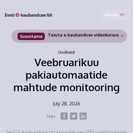
Menüü
Tasuta e-kaubanduse videokursus →
Soovitame
Uudised
Veebruarikuu
pakiautomaatide
mahtude monitooring
July 28, 2026
Jaga
Eesti E-kaubanduse Liit koondab pea 550 usaldusväärset