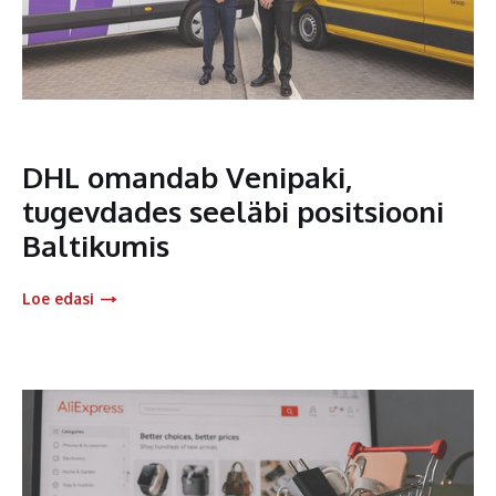
DHL omandab Venipaki,
tugevdades seeläbi positsiooni
Baltikumis
Loe edasi