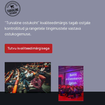
“Turvaline ostukoht” kvaliteedimärgis tagab ostjale
kontrollitud ja rangetele tingimustele vastava
ostukogemuse.
Tutvu kvaliteedimärgisega