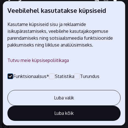
sotsiaalmeedias
Veebilehel kasutatakse küpsiseid
Kasutame küpsiseid sisu ja reklaamide
isikupärastamiseks, veebilehe kasutajakogemuse
Liidu ametlikud partnerid
parendamiseks ning sotsiaalsmeedia funktsioonide
pakkumiseks ning liikluse analüüsimiseks.
Tutvu meie küpsisepoliitikaga
Funktsionaalsus*
Statistika
Turundus
Luba valik
Luba kõik