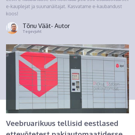
e-kauplejat ja suunanäitajat. Kasvatame e-kaubandust
koos!
Tõnu Väät
- Autor
Tegevjuht
Veebruarikuus tellisid eestlased
ettevõtetest pakiautomaatidesse