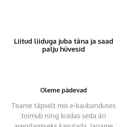
Liitud liiduga juba täna ja saad
palju hüvesid
Oleme pädevad
Teame täpselt mis e-kaubanduses
toimub ning kuidas seda äri
arendamiseks kasutada. Jagame