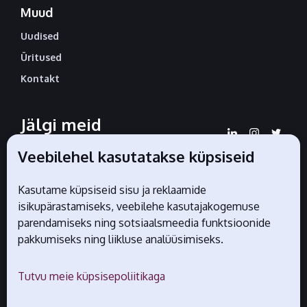
Muud
Uudised
Üritused
Kontakt
Jälgi meid
sotsiaalmeedias
Veebilehel kasutatakse küpsiseid
Kasutame küpsiseid sisu ja reklaamide
isikupärastamiseks, veebilehe kasutajakogemuse
Liidu ametlikud partnerid
parendamiseks ning sotsiaalsmeedia funktsioonide
pakkumiseks ning liikluse analüüsimiseks.
Tutvu meie küpsisepoliitikaga