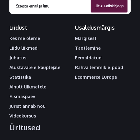
Liidust
Usaldusmärgis
Kes me oleme
Märgisest
Liidu liikmed
Taotlemine
Juhatus
Eemaldatud
Alustavale e-kauplejale
Rahva lemmik e-pood
Statistika
Ecommerce Europe
Ainult liikmetele
E-smaspäev
Jurist annab nõu
Videokursus
Üritused