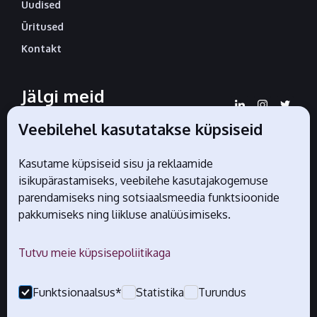
Uudised
Üritused
Kontakt
Jälgi meid
sotsiaalmeedias
Veebilehel kasutatakse küpsiseid
Kasutame küpsiseid sisu ja reklaamide
isikupärastamiseks, veebilehe kasutajakogemuse
Liidu ametlikud partnerid
parendamiseks ning sotsiaalsmeedia funktsioonide
pakkumiseks ning liikluse analüüsimiseks.
Tutvu meie küpsisepoliitikaga
Funktsionaalsus*
Statistika
Turundus