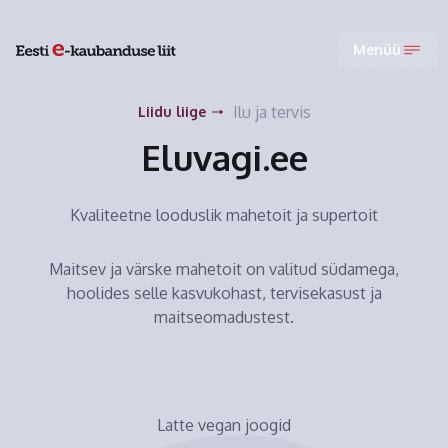
Menüü
Ilu ja tervis
Liidu liige
Eluvagi.ee
Kvaliteetne looduslik mahetoit ja supertoit
Maitsev ja värske mahetoit on valitud südamega,
hoolides selle kasvukohast, tervisekasust ja
maitseomadustest.
Latte vegan joogid