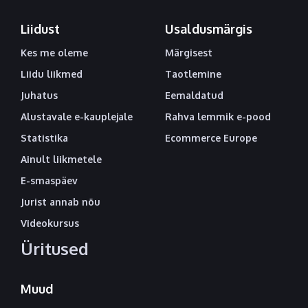
Liidust
Usaldusmärgis
Kes me oleme
Märgisest
Liidu liikmed
Taotlemine
Juhatus
Eemaldatud
Alustavale e-kauplejale
Rahva lemmik e-pood
Statistika
Ecommerce Europe
Ainult liikmetele
E-smaspäev
Jurist annab nõu
Videokursus
Üritused
Muud