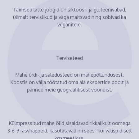
Taimsed latte joogid on laktoosi- ja gluteenivabad,
ülimalt tervislikud ja väga maitsvad ning sobivad ka
veganitele.
Terviseteed
Mahe ürdi- ja saledusteed on mahepõllundusest.
Koostis on välja töötatud oma ala ekspertide poolt ja
pärineb meie geograafilisest vööndist.
Külmpressitud mahe õlid sisaldavad rikkalikult oomega
3-6-9 rasvhappeid, kasutatavad nii sees- kui välispidiselt
kosmeetikas.