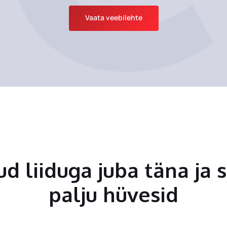
Vaata veebilehte
tud liiduga juba täna ja 
palju hüvesid