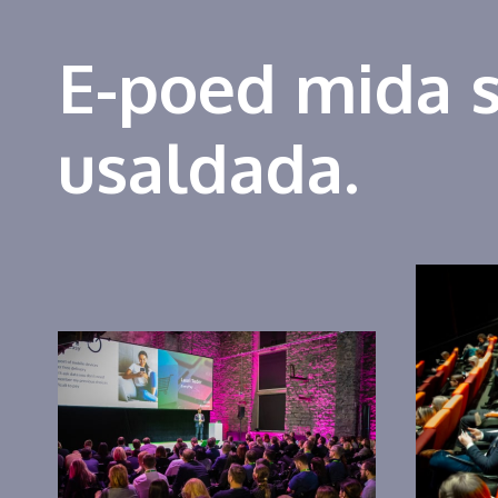
E-poed mida 
usaldada.