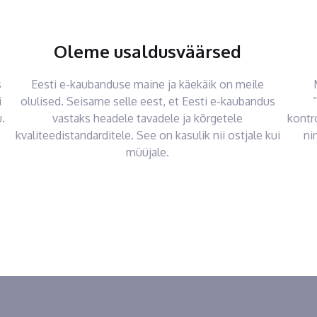
Oleme usaldusväärsed
s
Eesti e-kaubanduse maine ja käekäik on meile
i
olulised. Seisame selle eest, et Eesti e-kaubandus
.
vastaks headele tavadele ja kõrgetele
kontr
kvaliteedistandarditele. See on kasulik nii ostjale kui
ni
müüjale.