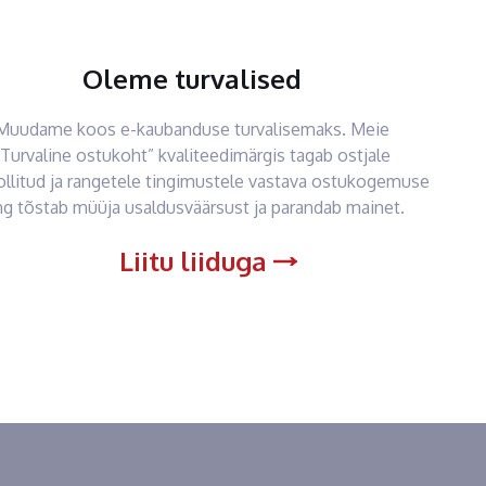
Oleme turvalised
Muudame koos e-kaubanduse turvalisemaks. Meie
“Turvaline ostukoht” kvaliteedimärgis tagab ostjale
ollitud ja rangetele tingimustele vastava ostukogemuse
ng tõstab müüja usaldusväärsust ja parandab mainet.
Liitu liiduga