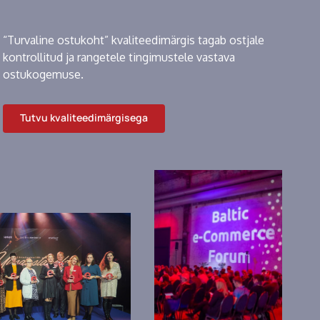
“Turvaline ostukoht” kvaliteedimärgis tagab ostjale
kontrollitud ja rangetele tingimustele vastava
ostukogemuse.
Tutvu kvaliteedimärgisega