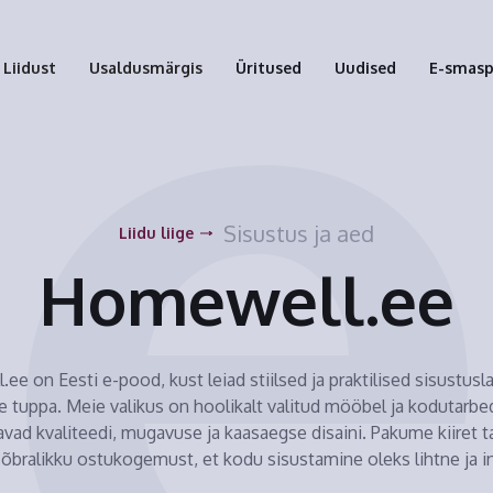
Liidust
Usaldusmärgis
Üritused
Uudised
E-smas
Sisustus ja aed
Liidu liige
Homewell.ee
ee on Eesti e-pood, kust leiad stiilsed ja praktilised sisustus
e tuppa. Meie valikus on hoolikalt valitud mööbel ja kodutarbe
vad kvaliteedi, mugavuse ja kaasaegse disaini. Pakume kiiret ta
õbralikku ostukogemust, et kodu sisustamine oleks lihtne ja in