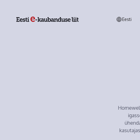
Eesti
Homewell.
igass
ühenda
kasutajas