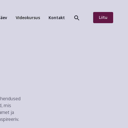
Liitu
päev
Videokursus
Kontakt
lahendused
d, mis
rnet ja
spireeriv.