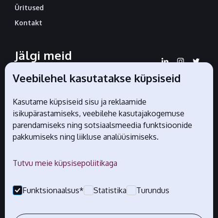
Üritused
Kontakt
Jälgi meid
sotsiaalmeedias
Veebilehel kasutatakse küpsiseid
Kasutame küpsiseid sisu ja reklaamide
isikupärastamiseks, veebilehe kasutajakogemuse
Liidu ametlikud partnerid
parendamiseks ning sotsiaalsmeedia funktsioonide
pakkumiseks ning liikluse analüüsimiseks.
Tutvu meie küpsisepoliitikaga
Funktsionaalsus*
Statistika
Turundus