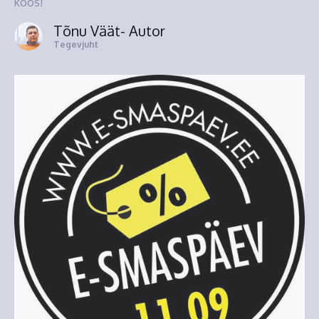
koos!
Tõnu Väät
- Autor
Tegevjuht