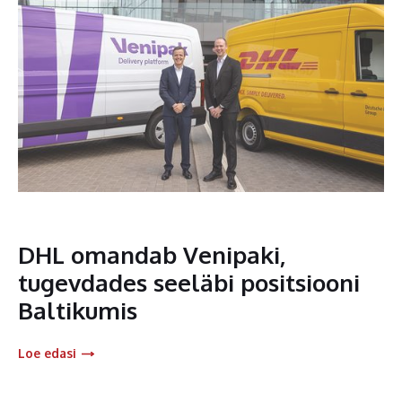
DHL omandab Venipaki,
tugevdades seeläbi positsiooni
Baltikumis
Loe edasi