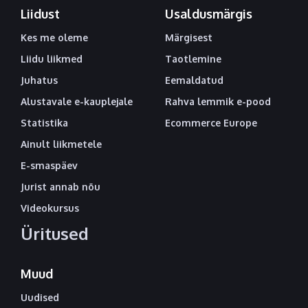
Liidust
Usaldusmärgis
Kes me oleme
Märgisest
Liidu liikmed
Taotlemine
Juhatus
Eemaldatud
Alustavale e-kauplejale
Rahva lemmik e-pood
Statistika
Ecommerce Europe
Ainult liikmetele
E-smaspäev
Jurist annab nõu
Videokursus
Üritused
Muud
Uudised