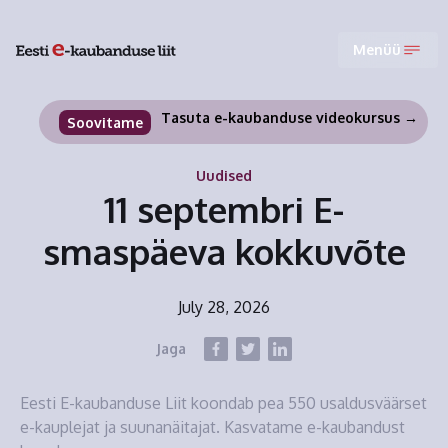
Menüü
Tasuta e-kaubanduse videokursus →
Soovitame
Uudised
11 septembri E-
smaspäeva kokkuvõte
July 28, 2026
Jaga
Eesti E-kaubanduse Liit koondab pea 550 usaldusväärset
e-kauplejat ja suunanäitajat. Kasvatame e-kaubandust