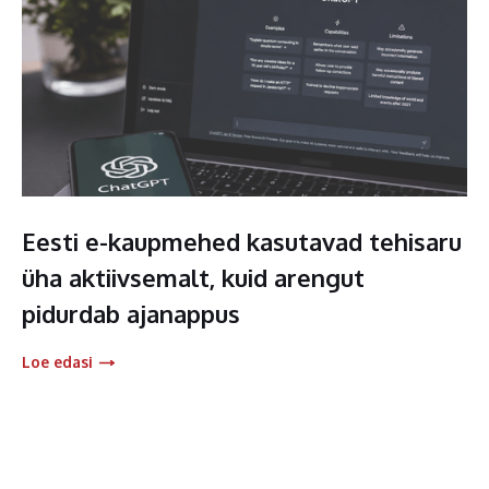
Eesti e-kaupmehed kasutavad tehisaru
üha aktiivsemalt, kuid arengut
pidurdab ajanappus
Loe edasi