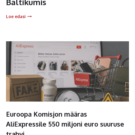
Baltikumis
Loe edasi
Euroopa Komisjon määras
AliExpressile 550 miljoni euro suuruse
trahvi