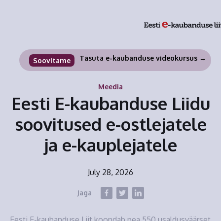
Tasuta e-kaubanduse videokursus →
Soovitame
Meedia
Eesti E-kaubanduse Liidu
soovitused e-ostlejatele
ja e-kauplejatele
July 28, 2026
Jaga
Eesti E-kaubanduse Liit koondab pea 550 usaldusväärset