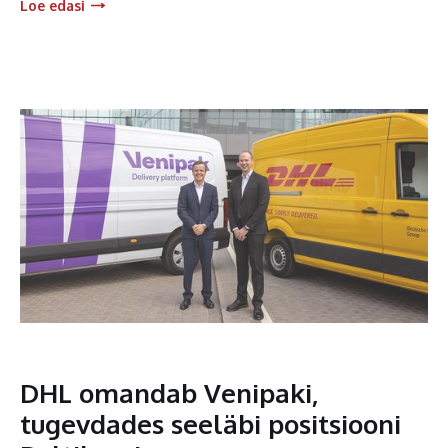
Loe edasi
DHL omandab Venipaki,
tugevdades seeläbi positsiooni