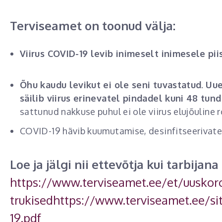
Terviseamet on toonud välja:
Viirus COVID-19 levib inimeselt inimesele pi
Õhu kaudu levikut ei ole seni tuvastatud
.
Uue
säilib viirus erinevatel pindadel kuni 48 tun
sattunud nakkuse puhul ei ole viirus elujõuline 
COVID-19 hävib kuumutamise, desinfitseerivate 
Loe ja jälgi nii ettevõtja kui tarbija
https://www.terviseamet.ee/et/uuskor
trukised
https://www.terviseamet.ee/si
19.pdf