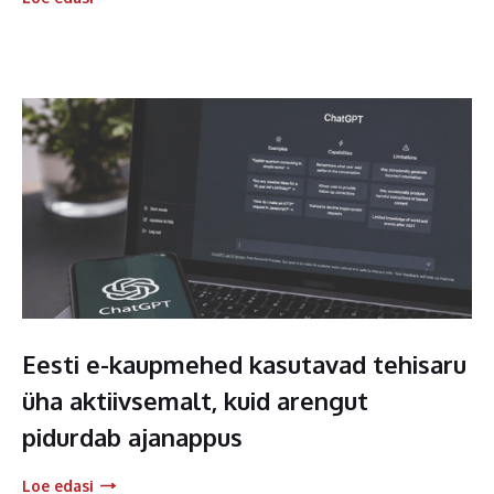
Eesti e-kaupmehed kasutavad tehisaru
üha aktiivsemalt, kuid arengut
pidurdab ajanappus
Loe edasi