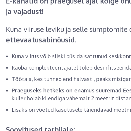
E-kanalid on praegusel ajal kõige o
ja vajadust!
Kuna viiruse leviku ja selle sümptomite
ettevaatusabinõusid
.
Kuna viirus võib siiski püsida sattunud keskko
Kauba komplekteeritajatel tuleb desinfitseerida
Töötaja, kes tunneb end halvasti, peaks misigan
Praeguseks hetkeks on enamus suuremad Eesti
kuller hoiab kliendiga vähemalt 2 meetrit distants
Lisaks on võetud kasutusele täiendavad meetme
Soovitused tarbijale: