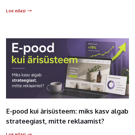
Loe edasi
E-pood kui ärisüsteem: miks kasv algab
strateegiast, mitte reklaamist?
Loe edasi