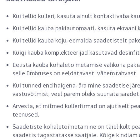
Kui tellid kulleri, kasuta ainult kontaktivaba k
Kui tellid kauba pakiautomaati, kasuta ekraani 
Kui tellid kauba koju, eemalda saadetistelt paken
Kuigi kauba komplekteerijad kasutavad desinfit
Eelista kauba kohaletoimetamise valikuna pakia
selle ümbruses on eeldatavasti vähem rahvast.
Kui tunned end haigena, ära mine saadetise järe
vastuvõtmist, veel parem oleks suunata saadet
Arvesta, et mitmed kullerfirmad on ajutiselt 
teenused.
Saadetiste kohaletoimetamine on täielikult peat
saadetis tagastatakse saatjale. Kõige kindlam o