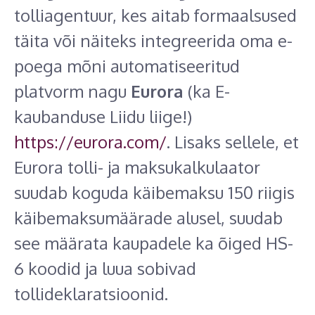
tolliagentuur, kes aitab formaalsused
täita või näiteks integreerida oma e-
poega mõni automatiseeritud
platvorm nagu
Eurora
(ka E-
kaubanduse Liidu liige!)
https://eurora.com/
. Lisaks sellele, et
Eurora tolli- ja maksukalkulaator
suudab koguda käibemaksu 150 riigis
käibemaksumäärade alusel, suudab
see määrata kaupadele ka õiged HS-
6 koodid ja luua sobivad
tollideklaratsioonid.