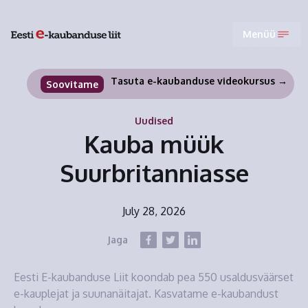
Menüü
Tasuta e-kaubanduse videokursus →
Soovitame
Uudised
Kauba müük
Suurbritanniasse
July 28, 2026
Jaga
Eesti E-kaubanduse Liit koondab pea 550 usaldusväärset
e-kauplejat ja suunanäitajat. Kasvatame e-kaubandust