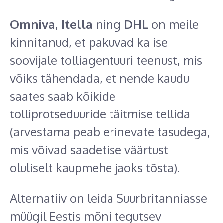
Omniva
,
Itella
ning
DHL
on meile
kinnitanud, et pakuvad ka ise
soovijale tolliagentuuri teenust, mis
võiks tähendada, et nende kaudu
saates saab kõikide
tolliprotseduuride täitmise tellida
(arvestama peab erinevate tasudega,
mis võivad saadetise väärtust
oluliselt kaupmehe jaoks tõsta).
Alternatiiv on leida Suurbritanniasse
müügil Eestis mõni tegutsev