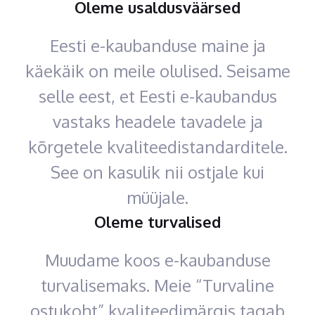
Oleme usaldusväärsed
Eesti e-kaubanduse maine ja
käekäik on meile olulised. Seisame
selle eest, et Eesti e-kaubandus
vastaks headele tavadele ja
kõrgetele kvaliteedistandarditele.
See on kasulik nii ostjale kui
müüjale.
Oleme turvalised
Muudame koos e-kaubanduse
turvalisemaks. Meie “Turvaline
ostukoht” kvaliteedimärgis tagab