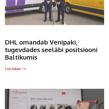
DHL omandab Venipaki,
tugevdades seeläbi positsiooni
Baltikumis
Loe edasi