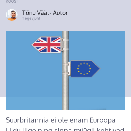
koos!
Tõnu Väät
- Autor
Tegevjuht
Suurbritannia ei ole enam Euroopa
Liidu liige ning sinna müügil kehtivad