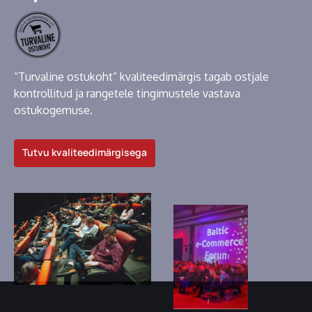
“Turvaline ostukoht” kvaliteedimärgis tagab ostjale
kontrollitud ja rangetele tingimustele vastava
ostukogemuse.
Tutvu kvaliteedimärgisega