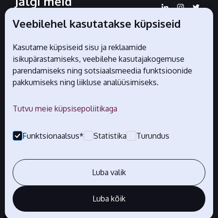
Jälgi meid
sotsiaalmeedias
Veebilehel kasutatakse küpsiseid
Kasutame küpsiseid sisu ja reklaamide
isikupärastamiseks, veebilehe kasutajakogemuse
Liidu ametlikud partnerid
parendamiseks ning sotsiaalsmeedia funktsioonide
pakkumiseks ning liikluse analüüsimiseks.
Tutvu meie küpsisepoliitikaga
Funktsionaalsus*
Statistika
Turundus
Luba valik
Luba kõik