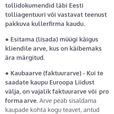
tollidokumendid läbi Eesti
tolliagentuuri või vastavat teenust
pakkuva kullerfirma kaudu
.
●
Esitama (lisada) müügi käigus
kliendile arve, kus on käibemaks
ära märgitud
.
●
Kaubaarve (faktuurarve) - Kui te
saadate kaupu Euroopa Liidust
välja, on vajalik faktuurarve või pro
forma arve
. Arve peab sisaldama
kaupade kohta kogu teavet, antud