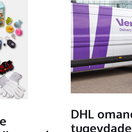
DHL omand
te
tugevdades