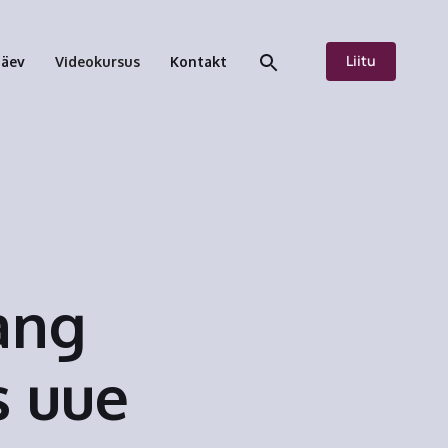
Liitu
päev
Videokursus
Kontakt
ang
s uue