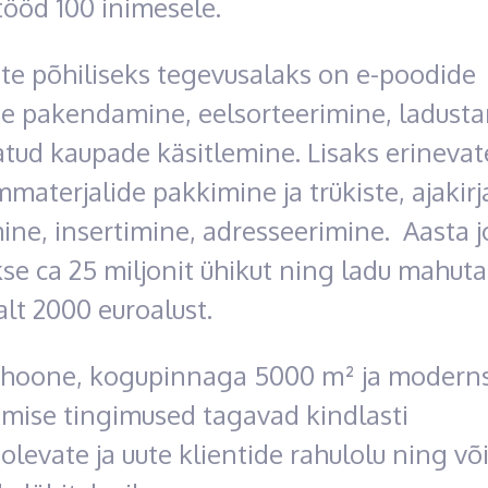
tööd 100 inimesele.
te põhiliseks tegevusalaks on e-poodide
e pakendamine, eelsorteerimine, ladusta
tud kaupade käsitlemine. Lisaks erinevat
materjalide pakkimine ja trükiste, ajakir
ine, insertimine, adresseerimine. Aasta j
se ca 25 miljonit ühikut ning ladu mahut
lt 2000 euroalust.
 hoone, kogupinnaga 5000 m² ja modern
amise tingimused tagavad kindlasti
levate ja uute klientide rahulolu ning v