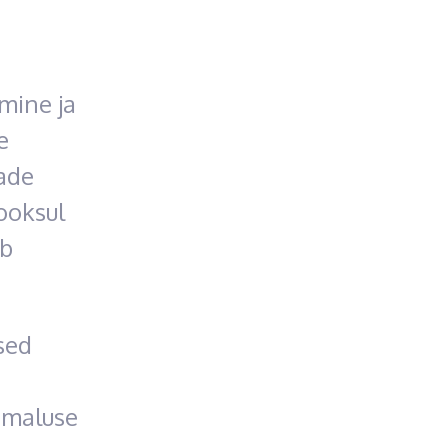
mine ja
e
jade
ooksul
ab
sed
õimaluse