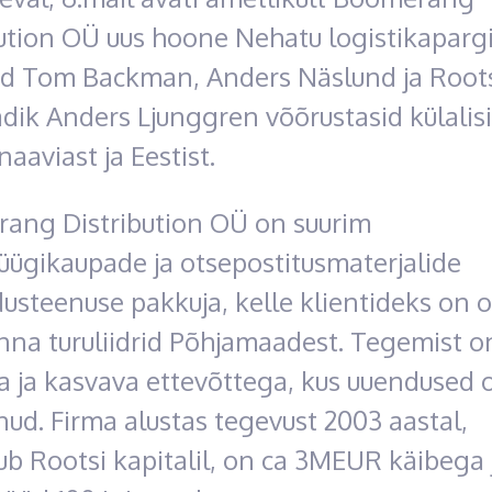
ution OÜ uus hoone Nehatu logistikapargi
ad Tom Backman, Anders Näslund ja Root
dik Anders Ljunggren võõrustasid külalisi
aaviast ja Eestist.
ang Distribution OÜ on suurim
üügikaupade ja otsepostitusmaterjalide
usteenuse pakkuja, kelle klientideks on 
nna turuliidrid Põhjamaadest. Tegemist o
a ja kasvava ettevõttega, kus uuendused 
nud. Firma alustas tegevust 2003 aastal,
b Rootsi kapitalil, on ca 3MEUR käibega 