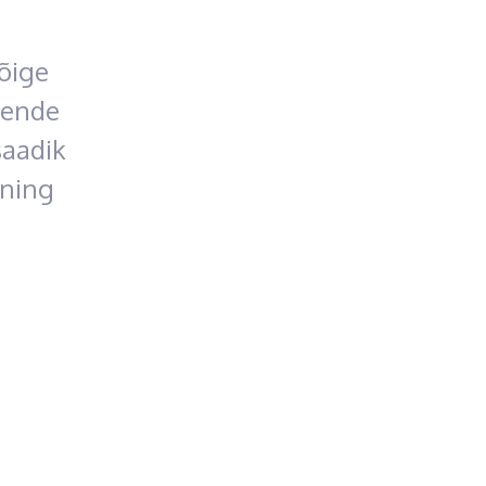
õige
nende
saadik
 ning