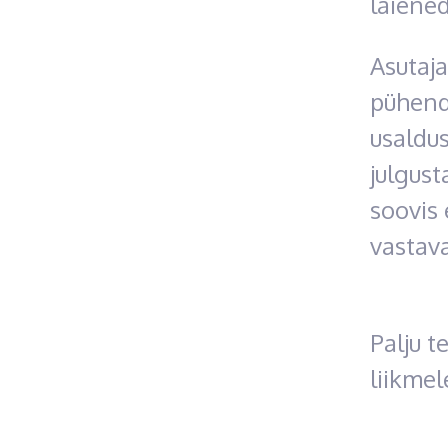
laiened
Asutaj
pühend
usaldus
julgust
soovis 
vastava
Palju t
liikmel