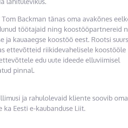
a lähitulevikus.
a Tom Backman tänas oma avakõnes eelk
unud töötajaid ning koostööpartnereid 
e ja kauaaegse koostöö eest. Rootsi suur
as ettevõtteid riikidevahelisele koostööle
ettevõttele edu uute ideede elluviimisel
tud pinnal.
ellimusi ja rahulolevaid kliente soovib oma
e ka Eesti e-kaubanduse Liit.