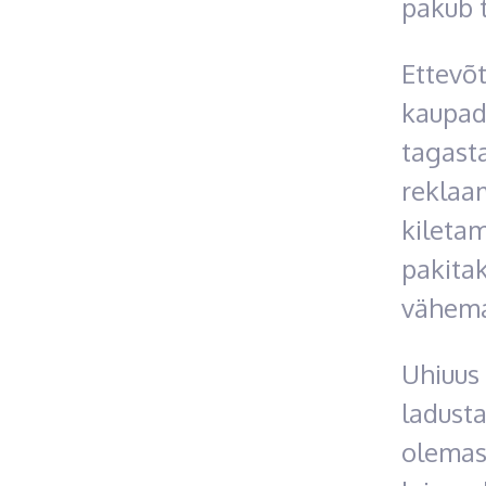
pakub 
Ettevõt
kaupad
tagasta
reklaam
kiletam
pakitak
vähema
Uhiuus
ladust
olemaso