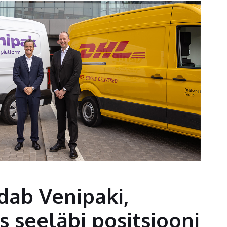
ab Venipaki,
 seeläbi positsiooni