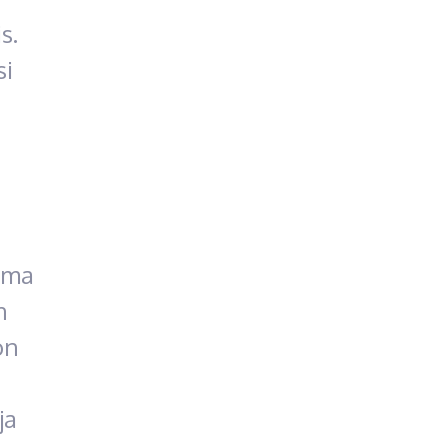
s.
si
oma
n
on
ja