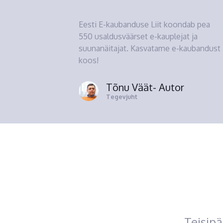
Eesti E-kaubanduse Liit koondab pea
550 usaldusväärset e-kauplejat ja
suunanäitajat. Kasvatame e-kaubandust
koos!
Tõnu Väät
- Autor
Tegevjuht
Teisipä