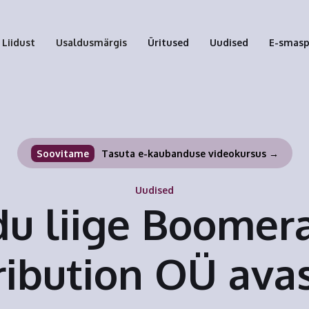
Liidust
Usaldusmärgis
Üritused
Uudised
E-smas
Soovitame
Tasuta e-kaubanduse videokursus →
Uudised
idu liige Boomer
ribution OÜ ava