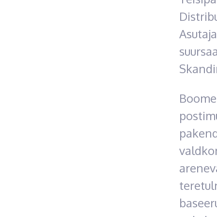
Distrib
Asutaj
suursaa
Skandin
Boomer
postim
pakend
valdko
arenev
teretul
baseeru