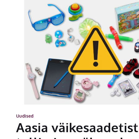
Uudised
Aasia väikesaadetis