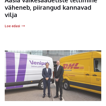
väheneb, piirangud kannavad
vilja
Loe edasi