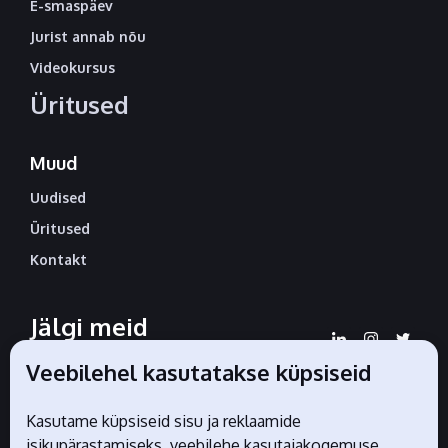
E-smaspäev
Jurist annab nõu
Videokursus
Üritused
Muud
Uudised
Üritused
Kontakt
Jälgi meid
sotsiaalmeedias
Veebilehel kasutatakse küpsiseid
Kasutame küpsiseid sisu ja reklaamide
isikupärastamiseks, veebilehe kasutajakogemuse