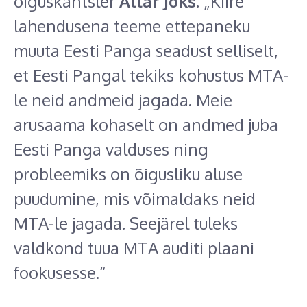
õiguskantsler
Allar Jõks
. „Kiire
lahendusena teeme ettepaneku
muuta Eesti Panga seadust selliselt,
et Eesti Pangal tekiks kohustus MTA-
le neid andmeid jagada. Meie
arusaama kohaselt on andmed juba
Eesti Panga valduses ning
probleemiks on õigusliku aluse
puudumine, mis võimaldaks neid
MTA-le jagada. Seejärel tuleks
valdkond tuua MTA auditi plaani
fookusesse.“