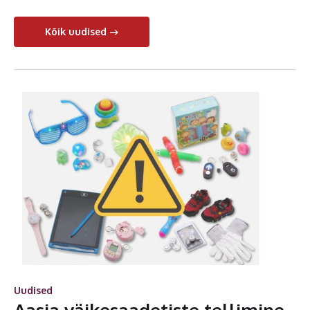
Kõik uudised
Uudised
Aasia väikesaadetiste tellimine