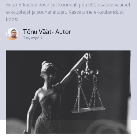
Eesti E-kaubanduse Liit koondab pea 550 usaldusväärset
e-kauplejat ja suunanäitajat. Kasvatame e-kaubandust
koos!
Tõnu Väät
- Autor
Tegevjuht