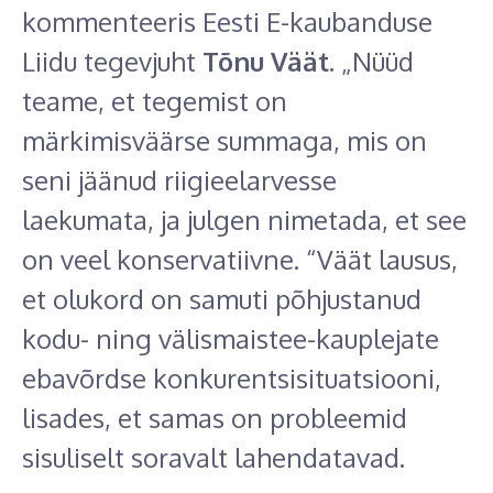
kommenteeris Eesti E-kaubanduse
Liidu tegevjuht
Tõnu Väät
. „Nüüd
teame, et tegemist on
märkimisväärse summaga, mis on
seni jäänud riigieelarvesse
laekumata, ja julgen nimetada, et see
on veel konservatiivne. “Väät lausus,
et olukord on samuti põhjustanud
kodu- ning välismaistee-kauplejate
ebavõrdse konkurentsisituatsiooni,
lisades, et samas on probleemid
sisuliselt soravalt lahendatavad.