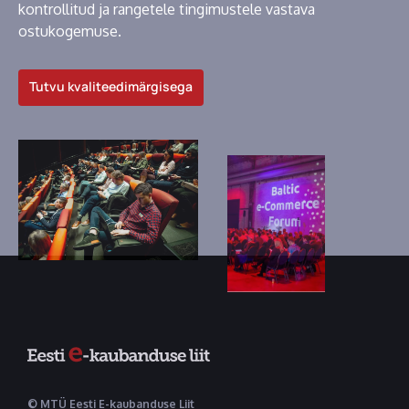
kontrollitud ja rangetele tingimustele vastava
ostukogemuse.
Tutvu kvaliteedimärgisega
© MTÜ Eesti E-kaubanduse Liit