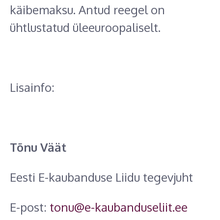
käibemaksu. Antud reegel on
ühtlustatud üleeuroopaliselt.
Lisainfo:
Tõnu Väät
Eesti E-kaubanduse Liidu tegevjuht
E-post:
tonu@e-kaubanduseliit.ee