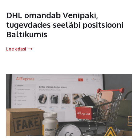
DHL omandab Venipaki,
tugevdades seeläbi positsiooni
Baltikumis
Loe edasi