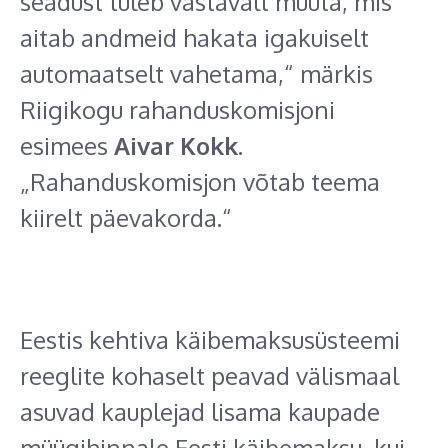
seadust tuleb vastavalt muuta, mis
aitab andmeid hakata igakuiselt
automaatselt vahetama,“ märkis
Riigikogu rahanduskomisjoni
esimees
Aivar Kokk.
„Rahanduskomisjon võtab teema
kiirelt päevakorda.“
Eestis kehtiva käibemaksusüsteemi
reeglite kohaselt peavad välismaal
asuvad kauplejad lisama kaupade
müügihinnale Eesti käibemaksu, kui