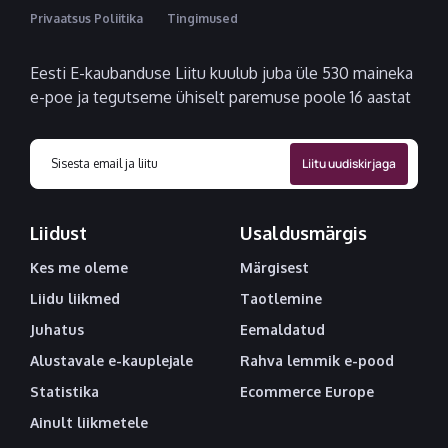
Privaatsus Poliitika
Tingimused
Eesti E-kaubanduse Liitu kuulub juba üle 530 maineka
e-poe ja tegutseme ühiselt paremuse poole 16 aastat
Liidust
Usaldusmärgis
Kes me oleme
Märgisest
Liidu liikmed
Taotlemine
Juhatus
Eemaldatud
Alustavale e-kauplejale
Rahva lemmik e-pood
Statistika
Ecommerce Europe
Ainult liikmetele