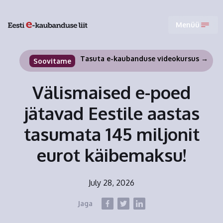
Menüü
Tasuta e-kaubanduse videokursus →
Soovitame
Välismaised e-poed
jätavad Eestile aastas
tasumata 145 miljonit
eurot käibemaksu!
July 28, 2026
Jaga