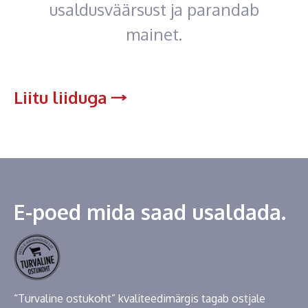
usaldusväärsust ja parandab
mainet.
Liitu liiduga
E-poed mida saad usaldada.
“Turvaline ostukoht” kvaliteedimärgis tagab ostjale