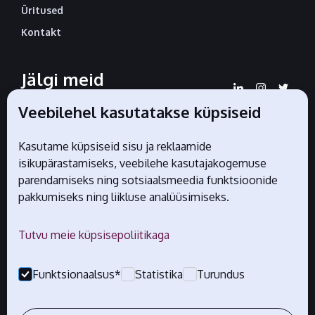
Üritused
Kontakt
Jälgi meid
sotsiaalmeedias
Veebilehel kasutatakse küpsiseid
Kasutame küpsiseid sisu ja reklaamide
isikupärastamiseks, veebilehe kasutajakogemuse
Liidu ametlikud partnerid
parendamiseks ning sotsiaalsmeedia funktsioonide
pakkumiseks ning liikluse analüüsimiseks.
Tutvu meie küpsisepoliitikaga
Funktsionaalsus*
Statistika
Turundus