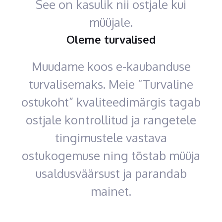
See on kasulik nii ostjale kui
müüjale.
Oleme turvalised
Muudame koos e-kaubanduse
turvalisemaks. Meie “Turvaline
ostukoht” kvaliteedimärgis tagab
ostjale kontrollitud ja rangetele
tingimustele vastava
ostukogemuse ning tõstab müüja
usaldusväärsust ja parandab
mainet.