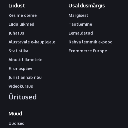
Liidust
Usaldusmärgis
Kes me oleme
Märgisest
Liidu liikmed
Taotlemine
Juhatus
Eemaldatud
Alustavale e-kauplejale
Rahva lemmik e-pood
Statistika
Ecommerce Europe
Ainult liikmetele
E-smaspäev
Jurist annab nõu
Videokursus
Üritused
Muud
Uudised