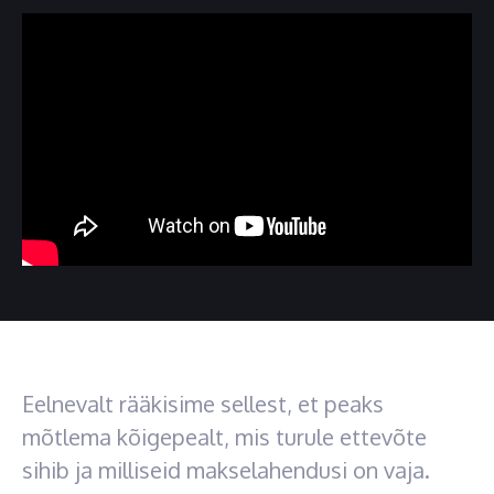
Eelnevalt rääkisime sellest, et peaks
mõtlema kõigepealt, mis turule ettevõte
sihib ja milliseid makselahendusi on vaja.