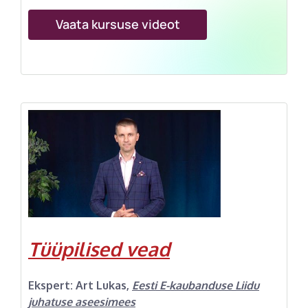
Vaata kursuse videot
Tüüpilised vead
Ekspert:
Art Lukas
,
Eesti E-kaubanduse Liidu
juhatuse aseesimees