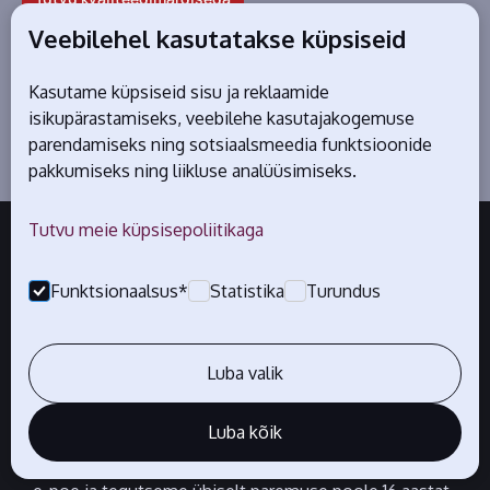
Veebilehel kasutatakse küpsiseid
Kasutame küpsiseid sisu ja reklaamide
isikupärastamiseks, veebilehe kasutajakogemuse
parendamiseks ning sotsiaalsmeedia funktsioonide
pakkumiseks ning liikluse analüüsimiseks.
Tutvu meie küpsisepoliitikaga
Funktsionaalsus*
Statistika
Turundus
Luba valik
© MTÜ Eesti E-kaubanduse Liit
Privaatsus Poliitika
Tingimused
Luba kõik
Eesti E-kaubanduse Liitu kuulub juba üle 530 maineka