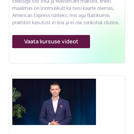
Eelkõige siis Visa ja Mastercard maksed, ehkki
maailmas on loomulikult ka teisi kaarte olemas,
American Express näiteks, mis aga Baltikumis
praktilist kasutust ei leia ja ei ole siinkohal oluline.
Vaata kursuse videot