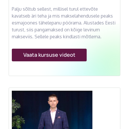
Palju sõltub sellest, millisel turul ettevõte
kavatseb äri teha ja mis makselahendusele peaks
esmajoones tähelepanu pöörama. Alustades Eesti
turust, siis pangamaksed on kõige levinum
makseviis. Sellele peaks kindlasti mõtlema.
Vaata kursuse videot