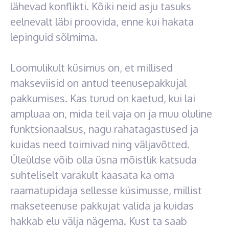
lähevad konflikti. Kõiki neid asju tasuks
eelnevalt läbi proovida, enne kui hakata
lepinguid sõlmima.
Loomulikult küsimus on, et millised
makseviisid on antud teenusepakkujal
pakkumises. Kas turud on kaetud, kui lai
ampluaa on, mida teil vaja on ja muu oluline
funktsionaalsus, nagu rahatagastused ja
kuidas need toimivad ning väljavõtted.
Üleüldse võib olla üsna mõistlik katsuda
suhteliselt varakult kaasata ka oma
raamatupidaja sellesse küsimusse, millist
makseteenuse pakkujat valida ja kuidas
hakkab elu välja nägema. Kust ta saab