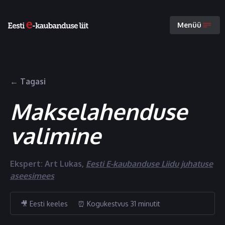
Menüü
← Tagasi
Makselahenduse
valimine
Ekspert:
Art Lukas
,
Eesti E-kaubanduse Liidu juhatuse
aseesimees
🎥 Eesti keeles
⏰ Kogukestvus 31 minutit