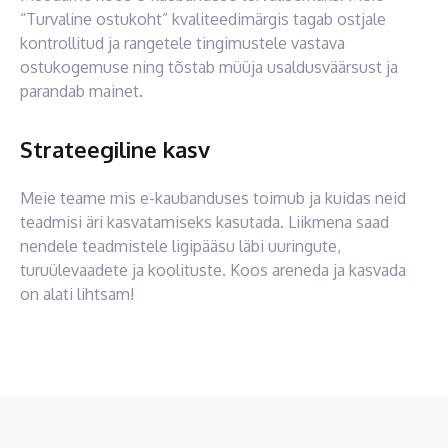
“Turvaline ostukoht” kvaliteedimärgis tagab ostjale
kontrollitud ja rangetele tingimustele vastava
ostukogemuse ning tõstab müüja usaldusväärsust ja
parandab mainet.
Strateegiline kasv
Meie teame mis e-kaubanduses toimub ja kuidas neid
teadmisi äri kasvatamiseks kasutada. Liikmena saad
nendele teadmistele ligipääsu läbi uuringute,
turuülevaadete ja koolituste. Koos areneda ja kasvada
on alati lihtsam!