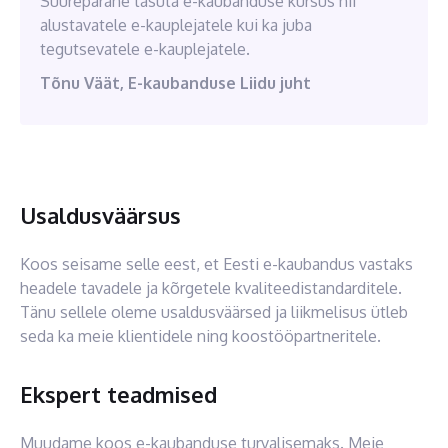
Suurepärane tasuta e-kaubanduse kursus nii
alustavatele e-kauplejatele kui ka juba
tegutsevatele e-kauplejatele.
Tõnu Väät, E-kaubanduse Liidu juht
Usaldusväärsus
Koos seisame selle eest, et Eesti e-kaubandus vastaks
headele tavadele ja kõrgetele kvaliteedistandarditele.
Tänu sellele oleme usaldusväärsed ja liikmelisus ütleb
seda ka meie klientidele ning koostööpartneritele.
Ekspert teadmised
Muudame koos e-kaubanduse turvalisemaks. Meie