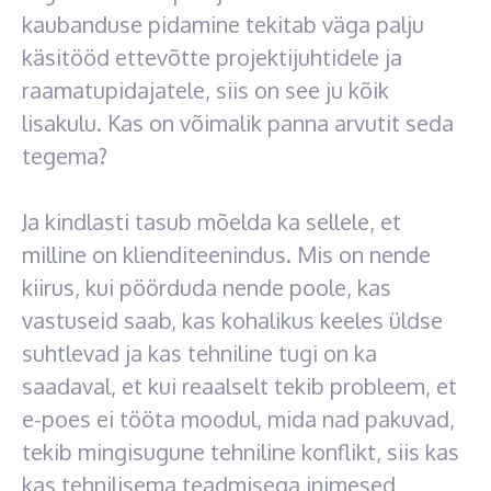
kaubanduse pidamine tekitab väga palju
käsitööd ettevõtte projektijuhtidele ja
raamatupidajatele, siis on see ju kõik
lisakulu. Kas on võimalik panna arvutit seda
tegema?
Ja kindlasti tasub mõelda ka sellele, et
milline on klienditeenindus. Mis on nende
kiirus, kui pöörduda nende poole, kas
vastuseid saab, kas kohalikus keeles üldse
suhtlevad ja kas tehniline tugi on ka
saadaval, et kui reaalselt tekib probleem, et
e-poes ei tööta moodul, mida nad pakuvad,
tekib mingisugune tehniline konflikt, siis kas
kas tehnilisema teadmisega inimesed