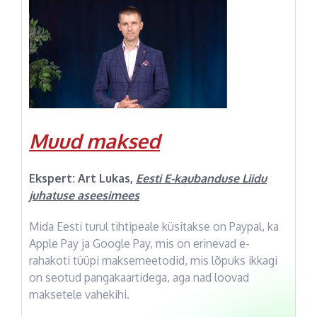
Muud maksed
Ekspert:
Art Lukas
,
Eesti E-kaubanduse Liidu
juhatuse aseesimees
Mida Eesti turul tihtipeale küsitakse on Paypal, ka
Apple Pay ja Google Pay, mis on erinevad e-
rahakoti tüüpi maksemeetodid, mis lõpuks ikkagi
on seotud pangakaartidega, aga nad loovad
maksetele vahekihi.