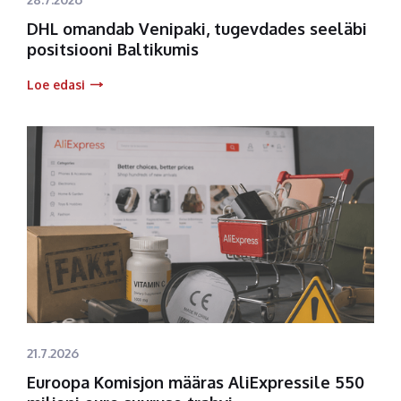
DHL omandab Venipaki, tugevdades seeläbi
positsiooni Baltikumis
Loe edasi
21.7.2026
Euroopa Komisjon määras AliExpressile 550