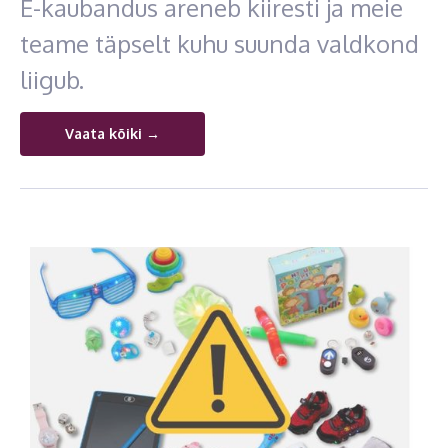
E-kaubandus areneb kiiresti ja meie
teame täpselt kuhu suunda valdkond
liigub.
Vaata kõiki →