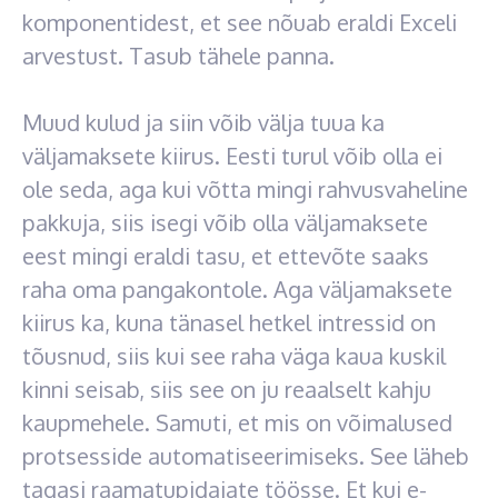
komponentidest, et see nõuab eraldi Exceli
arvestust. Tasub tähele panna.
Muud kulud ja siin võib välja tuua ka
väljamaksete kiirus. Eesti turul võib olla ei
ole seda, aga kui võtta mingi rahvusvaheline
pakkuja, siis isegi võib olla väljamaksete
eest mingi eraldi tasu, et ettevõte saaks
raha oma pangakontole. Aga väljamaksete
kiirus ka, kuna tänasel hetkel intressid on
tõusnud, siis kui see raha väga kaua kuskil
kinni seisab, siis see on ju reaalselt kahju
kaupmehele. Samuti, et mis on võimalused
protsesside automatiseerimiseks. See läheb
tagasi raamatupidajate töösse. Et kui e-