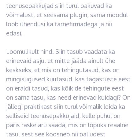
teenusepakkujad siin turul pakuvad ka
võimalust, et seesama plugin, sama moodul
loob ühendusi ka tarnefirmadega ja nii
edasi.
Loomulikult hind. Siin tasub vaadata ka
erinevaid asju, et mitte jääda ainult ühe
keskseks, et mis on tehingutasud, kas on
mingisugused kuutasud, kas tagastuste eest
on eraldi tasud, kas kõikide tehingute eest
on sama tasu, kas need erinevad kuidagi? On
jällegi praktikast siin turul võimalik leida ka
selliseid teenusepakkujaid, kelle puhul on
päris raske aru saada, mis on lõpuks reaalne
tasu, sest see koosneb nii paljudest