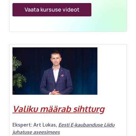
Vaata kursuse videot
Valiku määrab sihtturg
Ekspert:
Art Lukas
,
Eesti E-kaubanduse Liidu
juhatuse aseesimees