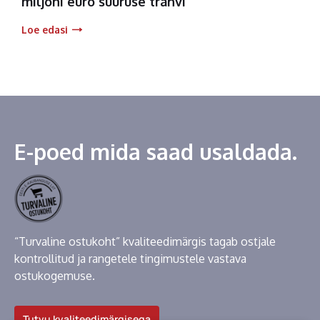
miljoni euro suuruse trahvi
Loe edasi
E-poed mida saad usaldada.
“Turvaline ostukoht” kvaliteedimärgis tagab ostjale
kontrollitud ja rangetele tingimustele vastava
ostukogemuse.
Tutvu kvaliteedimärgisega