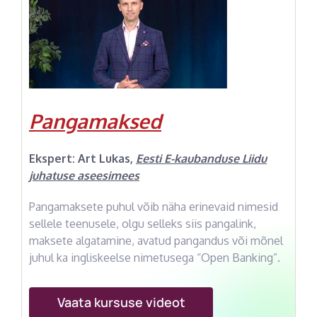
Pangamaksed
Ekspert:
Art Lukas
,
Eesti E-kaubanduse Liidu
juhatuse aseesimees
Pangamaksete puhul võib näha erinevaid nimesid
sellele teenusele, olgu selleks siis pangalink,
maksete algatamine, avatud pangandus või mõnel
juhul ka ingliskeelse nimetusega “Open Banking”.
Vaata kursuse videot