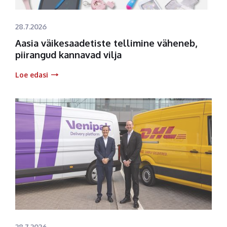
28.7.2026
Aasia väikesaadetiste tellimine väheneb,
piirangud kannavad vilja
Loe edasi
28.7.2026