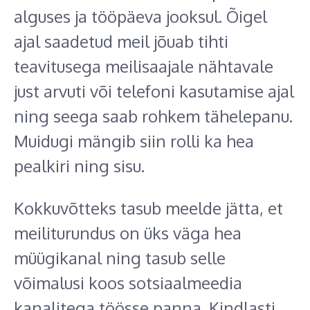
alguses ja tööpäeva jooksul. Õigel
ajal saadetud meil jõuab tihti
teavitusega meilisaajale nähtavale
just arvuti või telefoni kasutamise ajal
ning seega saab rohkem tähelepanu.
Muidugi mängib siin rolli ka hea
pealkiri ning sisu.
Kokkuvõtteks tasub meelde jätta, et
meiliturundus on üks väga hea
müügikanal ning tasub selle
võimalusi koos sotsiaalmeedia
kanalitega töösse panna. Kindlasti