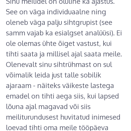
Sinu meilidel on oluline ka ajastus.
See on väga individuaalne ning
oleneb väga palju sihtgrupist (see
samm vajab ka esialgset analüüsi). Ei
ole olemas ühte õiget vastust, kui
tihti saata ja millisel ajal saata meile.
Olenevalt sinu sihtrühmast on sul
võimalik leida just talle sobilik
ajaraam - näiteks väikeste lastega
emadel on tihti aega siis, kui lapsed
lõuna ajal magavad või siis
meiliturundusest huvitatud inimesed
loevad tihti oma meile tööpäeva