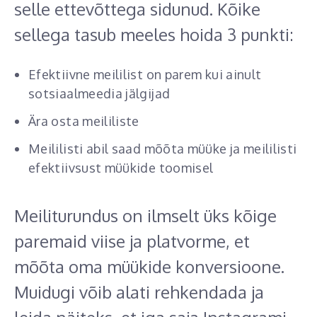
selle ettevõttega sidunud. Kõike
sellega tasub meeles hoida 3 punkti:
Efektiivne meililist on parem kui ainult
sotsiaalmeedia jälgijad
Ära osta meililiste
Meililisti abil saad mõõta müüke ja meililisti
efektiivsust müükide toomisel
Meiliturundus on ilmselt üks kõige
paremaid viise ja platvorme, et
mõõta oma müükide konversioone.
Muidugi võib alati rehkendada ja