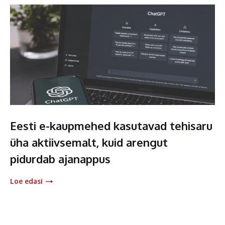
Eesti e-kaupmehed kasutavad tehisaru
üha aktiivsemalt, kuid arengut
pidurdab ajanappus
Loe edasi