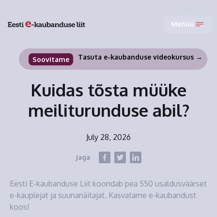
Menüü
Tasuta e-kaubanduse videokursus →
Soovitame
Kuidas tõsta müüke
meiliturunduse abil?
July 28, 2026
Jaga
Eesti E-kaubanduse Liit koondab pea 550 usaldusväärset
e-kauplejat ja suunanäitajat. Kasvatame e-kaubandust
koos!