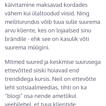
käivitamine maksavad kordades
vähem kui ülaltoodud viisid. Ning
meiliturundus võib tuua sulle suurema
arvu kliente, kes on lojaalsed sinu
brändile - ehk see on kasulik võti
suurema müügini.
Mitmed suured ja keskmise suurusega
ettevõtted siiski hoiavad end
trendidega kursis. Neil on ettevõtte
leht sotsiaalmeedias, tihti on ka
“blogi” osa nende ametlikul
veebilehel, et tuua klientide