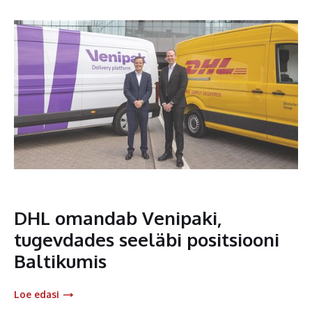
DHL omandab Venipaki,
tugevdades seeläbi positsiooni
Baltikumis
Loe edasi