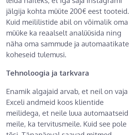
leida näiteks, et iga saja Instagrami
jälgija kohta müüte 200€ eest tooteid.
Kuid meililistide abil on võimalik oma
müüke ka reaalselt analüüsida ning
näha oma sammude ja automaatikate
koheseid tulemusi.
Tehnoloogia ja tarkvara
Enamik algajaid arvab, et neil on vaja
Exceli andmeid koos klientide
meilidega, et neile luua automaatseid
meile, ka tervitusmeile. Kuid see pole
tõsi. Tänapäeval saavad mitmed