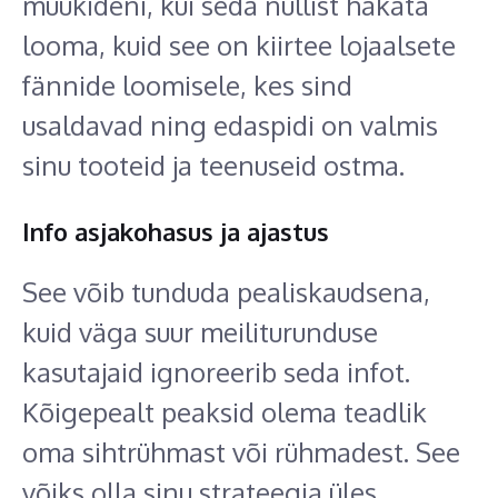
müükideni, kui seda nullist hakata
looma, kuid see on kiirtee lojaalsete
fännide loomisele, kes sind
usaldavad ning edaspidi on valmis
sinu tooteid ja teenuseid ostma.
Info asjakohasus ja ajastus
See võib tunduda pealiskaudsena,
kuid väga suur meiliturunduse
kasutajaid ignoreerib seda infot.
Kõigepealt peaksid olema teadlik
oma sihtrühmast või rühmadest. See
võiks olla sinu strateegia üles