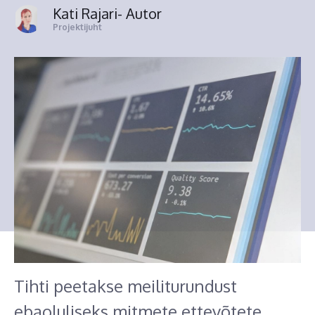
Kati Rajari
- Autor
Projektijuht
Tihti peetakse meiliturundust
ebaoluliseks mitmete ettevõtete