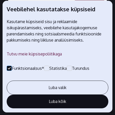
Veebilehel kasutatakse küpsiseid
Liidust
Usaldusmärgis
Kasutame küpsiseid sisu ja reklaamide
Kes me oleme
Märgisest
isikupärastamiseks, veebilehe kasutajakogemuse
Liidu liikmed
Taotlemine
parendamiseks ning sotsiaalsmeedia funktsioonide
Juhatus
Eemaldatud
pakkumiseks ning liikluse analüüsimiseks.
Alustavale e-kauplejale
Rahva lemmik e-pood
Statistika
Ecommerce Europe
Tutvu meie küpsisepoliitikaga
Ainult liikmetele
Funktsionaalsus*
Statistika
Turundus
E-smaspäev
Jurist annab nõu
Videokursus
Luba valik
Üritused
Luba kõik
Muud