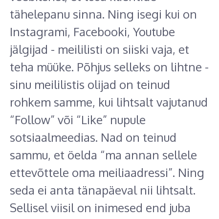
tähelepanu sinna. Ning isegi kui on
Instagrami, Facebooki, Youtube
jälgijad - meililisti on siiski vaja, et
teha müüke. Põhjus selleks on lihtne -
sinu meililistis olijad on teinud
rohkem samme, kui lihtsalt vajutanud
“Follow” või “Like” nupule
sotsiaalmeedias. Nad on teinud
sammu, et öelda “ma annan sellele
ettevõttele oma meiliaadressi”. Ning
seda ei anta tänapäeval nii lihtsalt.
Sellisel viisil on inimesed end juba