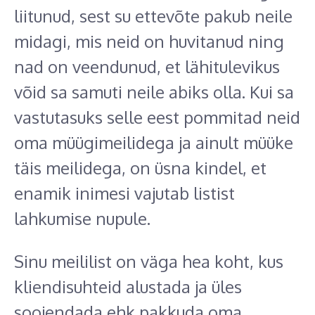
liitunud, sest su ettevõte pakub neile
midagi, mis neid on huvitanud ning
nad on veendunud, et lähitulevikus
võid sa samuti neile abiks olla. Kui sa
vastutasuks selle eest pommitad neid
oma müügimeilidega ja ainult müüke
täis meilidega, on üsna kindel, et
enamik inimesi vajutab listist
lahkumise nupule.
Sinu meililist on väga hea koht, kus
kliendisuhteid alustada ja üles
soojendada ehk pakkuda oma